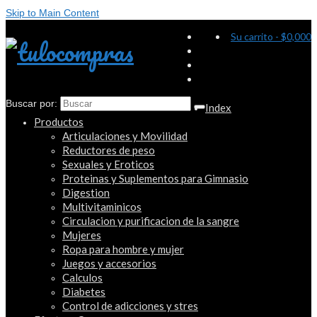
Skip to Main Content
Su carrito
-
$
0,000
Buscar por:
Index
Productos
Articulaciones y Movilidad
Reductores de peso
Sexuales y Eroticos
Proteinas y Suplementos para Gimnasio
Digestion
Multivitaminicos
Circulacion y purificacion de la sangre
Mujeres
Ropa para hombre y mujer
Juegos y accesorios
Calculos
Diabetes
Control de adicciones y stres