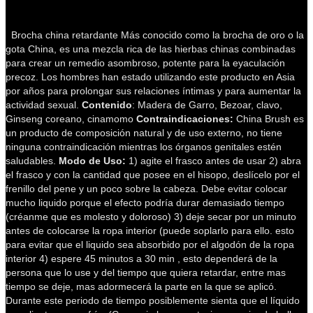
Brocha china retardante Más conocido como la brocha de oro o la
gota China, es una mezcla rica de las hierbas chinas combinadas
para crear un remedio asombroso, potente para la eyaculación
precoz. Los hombres han estado utilizando este producto en Asia
por años para prolongar sus relaciones íntimas y para aumentar la
actividad sexual.
Contenido
: Madera de Garro, Bezoar, clavo,
Ginseng coreano, cinamomo
Contraindicaciones:
China Brush es
un producto de composición natural y de uso externo, no tiene
ninguna contraindicación mientras los órganos genitales estén
saludables.
Modo de Uso:
1) agite el frasco antes de usar 2) abra
el frasco y con la cantidad que posee en el hisopo, deslícelo por el
frenillo del pene y un poco sobre la cabeza. Debe evitar colocar
mucho liquido porque el efecto podría durar demasiado tiempo
(créanme que es molesto y doloroso) 3) deje secar por un minuto
antes de colocarse la ropa interior (puede soplarlo para ello. esto
para evitar que el liquido sea absorbido por el algodón de la ropa
interior 4) espere 45 minutos a 30 min , esto dependerá de la
persona que lo use y del tiempo que quiera retardar, entre mas
tiempo se deje, mas adormecerá la parte en la que se aplicó.
Durante este periodo de tiempo posiblemente sienta que el líquido