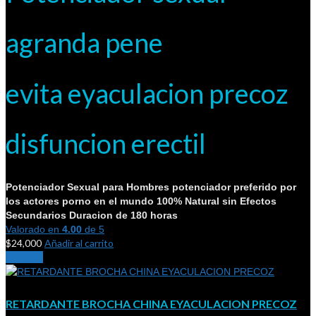
agranda pene
evita eyaculacion precoz
disfuncion erectil
Potenciador Sexual para Hombres potenciador preferido por
los actores porno en el mundo
100% Natural sin Efectos
Secundarios
Duracion de 180 horas
Valorado en
4.00
de 5
$
24,000
Añadir al carrito
¡Oferta!
RETARDANTE BROCHA CHINA EYACULACION PRECOZ