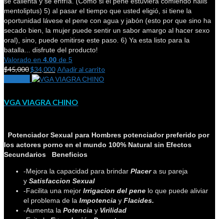
se calienta y se enfría. (Como si el pene estuviera comiendo halls
mentoliptus) 5) al pasar el tiempo que usted eligió, si tiene la
oportunidad lávese el pene con agua y jabón (esto por que sino ha
secado bien, la mujer puede sentir un sabor amargo al hacer sexo
oral), sino, puede omitirse este paso. 6) Ya esta listo para la
batalla... disfrute del producto!
Valorado en
4.00
de 5
$
45,000
$
34,000
Añadir al carrito
¡Oferta!
VGA VIAGRA CHINO
Potenciador Sexual para Hombres potenciador preferido por
los actores porno en el mundo
100% Natural sin Efectos
Secundarios
Beneficios
-Mejora la capacidad para brindar
Placer
a su pareja
y
Satisfaccion Sexual
-Facilita una mejor
Irrigacion del pene
lo que puede aliviar
el problema de la
Impotencia
y
Flacides.
-Aumenta la
Potencia
y
Virilidad