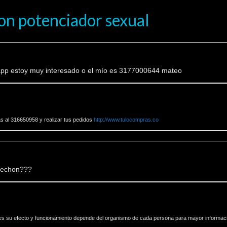
on potenciador sexual
app estoy muy interesado o el mío es 3177000644 mateo
 al 316650958 y realizar tus pedidos
http://www.tulocompras.co
rechon???
les su efecto y funcionamiento depende del organismo de cada persona para mayor informac