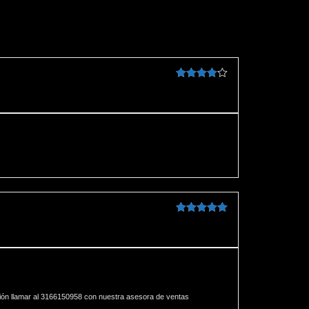
Valorado
en
4
de 5
Valorado en
5
de 5
ión llamar al 3166150958 con nuestra asesora de ventas