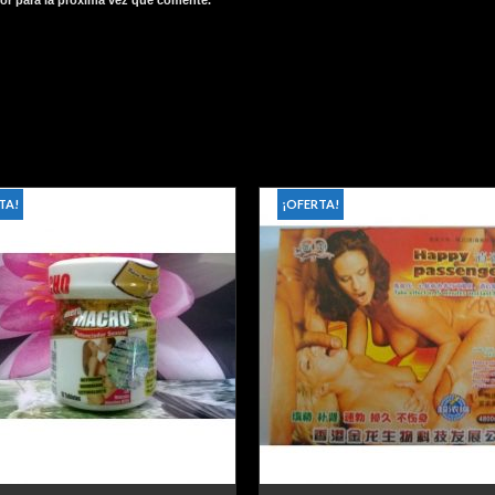
or para la próxima vez que comente.
TA!
¡OFERTA!