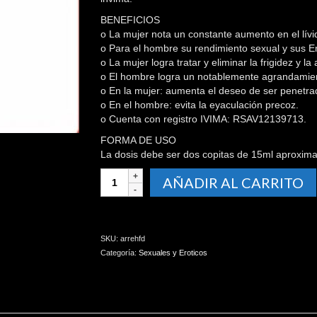
BENEFICIOS
o La mujer nota un constante aumento en el lívi
o Para el hombre su rendimiento sexual y sus E
o La mujer logra tratar y eliminar la frigidez y la
o El hombre logra un notablemente agrandamien
o En la mujer: aumenta el deseo de ser penetra
o En el hombre: evita la eyaculación precoz.
o Cuenta con registro IVIMA: RSAV12139713.
FORMA DE USO
La dosis debe ser dos copitas de 15ml aproxima
Arrechon
AÑADIR AL CARRITO
potenciador
sexual
cantidad
SKU:
arrehfd
Categoría:
Sexuales y Eroticos