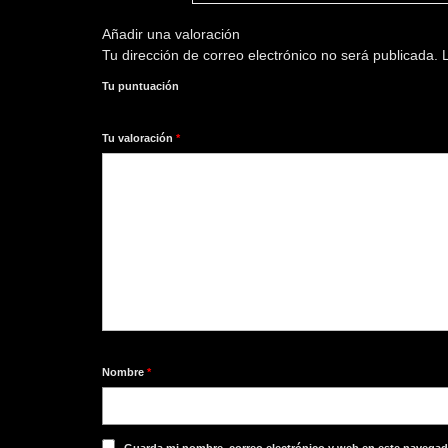
Añadir una valoración
Tu dirección de correo electrónico no será publicada.
L
Tu puntuación
1
2
3
4
5
Tu valoración
*
Nombre
*