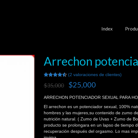
Index
Produ
Arrechon potencia
(
2
valoraciones de clientes)
Valorado
2
$
25,000
$
35,000
4.50
sobre 5
basado en
ARRECHON POTENCIADOR SEXUAL PARA HO
puntuaciones
de
El arrechon es un potenciador sexual, 100% natu
clientes
hombres y las mujeres,su contenido de zumo de
nutrición natural. ( Zumo de Uvas + Zumo de B
producto se prolongara en un lapso de tiempo d
recuperación después del orgasmo. Lo mas impo
invima.