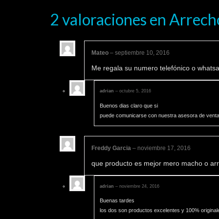
2 valoraciones en
Arrech
Mateo
–
septiembre 10, 2016
Me regala su numero telefónico o whats
adrian
–
octubre 5, 2016
Buenos dias claro que si
puede comunicarse con nuestra asesora de ventas
Freddy Garcia
–
noviembre 17, 2016
que producto es mejor mero macho o ar
adrian
–
noviembre 24, 2016
Buenas tardes
los dos son productos excelentes y 100% origina