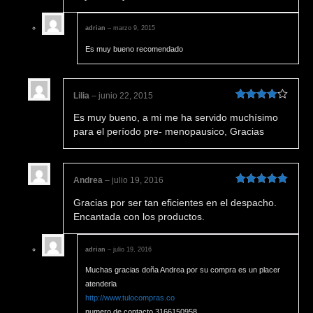
de 5
adrian
–
marzo 9, 2015
Es muy bueno recomendado
Lilia
–
junio 22, 2015
Valorado
Es muy bueno, a mi me ha servido muchísimo
en
4
de 5
para el período pre- menopausico, Gracias
Andrea
–
julio 19, 2016
Valorado en
Gracias por ser tan eficientes en el despacho.
5
de 5
Encantada con los productos.
adrian
–
julio 19, 2016
Muchas gracias doña Andrea por su compra es un placer
atenderla
http://www.tulocompras.co
numero de contacto 3166150958