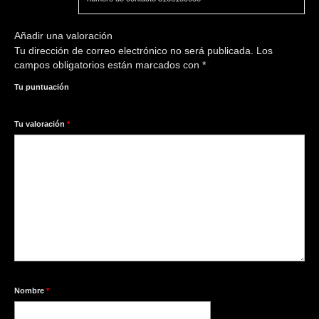
Añadir una valoración
Tu dirección de correo electrónico no será publicada.
Los
campos obligatorios están marcados con
*
Tu puntuación
1
2
3
4
5
Tu valoración
*
Nombre
*