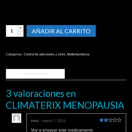
CLIMATERIX
AÑADIR AL CARRITO
MENOPAUSIA
cantidad
Categorías:
Control de adicciones y stres
,
Multivitaminicos
Valoraciones (3)
3 valoraciones en
CLIMATERIX MENOPAUSIA
irma
–
marzo 7, 2015
Valorado
Voy a ensayar este medicamento
en
2