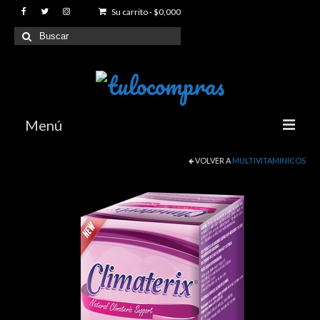
Su carrito
-
$
0,000
Buscar
por:
Menú
VOLVER A
MULTIVITAMINICOS
Index
Productos
Articulaciones y Movilidad
Reductores de peso
Sexuales y Eroticos
Proteinas y Suplementos para Gimnasio