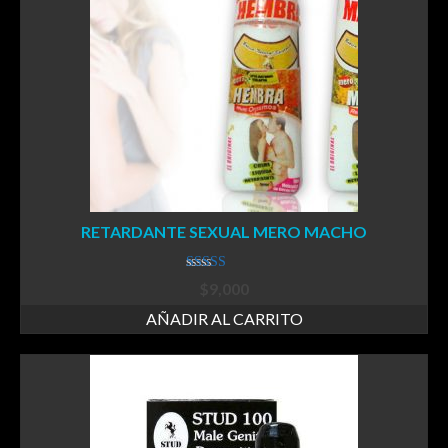
RETARDANTE SEXUAL MERO MACHO
Valorado
$
9,000
en
3.33
de 5
AÑADIR AL CARRITO