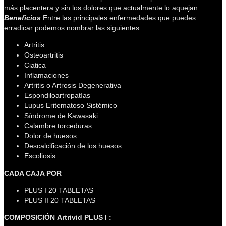
más placentera y sin los dolores que actualmente lo aquejan
Beneficios
Entre las principales enfermedades que puedes
erradicar podemos nombrar las siguientes:
Artritis
Osteoartritis
Ciatica
Inflamaciones
Artritis o Artrosis Degenerativa
Espondiloartropatías
Lupus Eritematoso Sistémico
Síndrome de Kawasaki
Calambre torceduras
Dolor de huesos
Descalcificación de los huesos
Escoliosis
CADA CAJA POR
PLUS I 20 TABLETAS
PLUS II 20 TABLETAS
COMPOSICIÓN
Artrivid PLUS I :