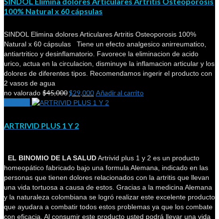
SINDOL Elimina dolores Articulares Artritis Osteoporosis
100% Natural x 60 cápsulas
SINDOL Elimina dolores Articulares Artritis Osteoporosis 100%
Natural x 60 cápsulas Tiene un efecto analgesico anirreumatico,
antiartritico y desinflamatorio. Favorece la eliminacion de acido
urico, actua en la circulacion, disminuye la inflamacion articular y los
dolores de diferentes tipos. Recomendamos ingerir el producto con
2 vasos de agua
$
45,000
$
29,000
Añadir al carrito
no valorado
¡Oferta!
ARTRIVID PLUS 1 Y 2
EL BINOMIO DE LA SALUD
Artrivid plus 1 y 2 es un producto
homeopático fabricado bajo una formula Alemana, indicado en las
personas que tienen dolores relacionados con la artritis que llevan
una vida tortuosa a causa de estos. Gracias a la medicina Alemana
y la naturaleza colombiana se logró realizar este excelente producto
que ayudara a combatir todos estos problemas ya que los combate
con eficacia. Al consumir este producto usted podrá llevar una vida