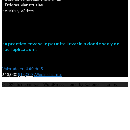
* Dolores Menstruales
* Artritis y Várices
su practico envase le permite llevarlo a donde sea y de
fácil aplicación!!
Valorado en
4.00
de 5
$
18,000
$
14,000
Añadir al carrito
© 2026 tulocompras - WordPress Theme by
Kadence Themes