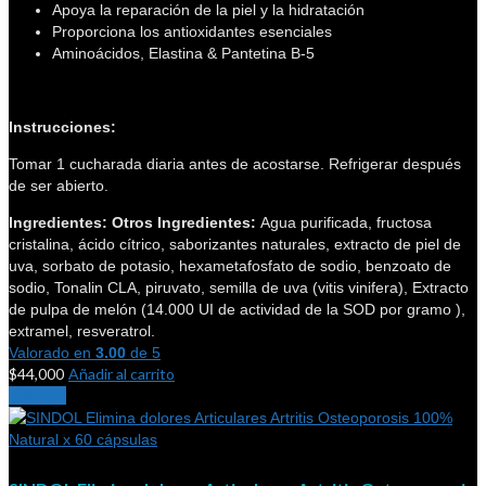
Apoya la reparación de la piel y la hidratación
Proporciona los antioxidantes esenciales
Aminoácidos, Elastina & Pantetina B-5
Instrucciones:
Tomar 1 cucharada diaria antes de acostarse. Refrigerar después
de ser abierto.
Ingredientes:
Otros Ingredientes:
Agua purificada, fructosa
cristalina, ácido cítrico, saborizantes naturales, extracto de piel de
uva, sorbato de potasio, hexametafosfato de sodio, benzoato de
sodio, Tonalin CLA, piruvato, semilla de uva (vitis vinifera), Extracto
de pulpa de melón (14.000 UI de actividad de la SOD por gramo ),
extramel, resveratrol.
Valorado en
3.00
de 5
$
44,000
Añadir al carrito
¡Oferta!