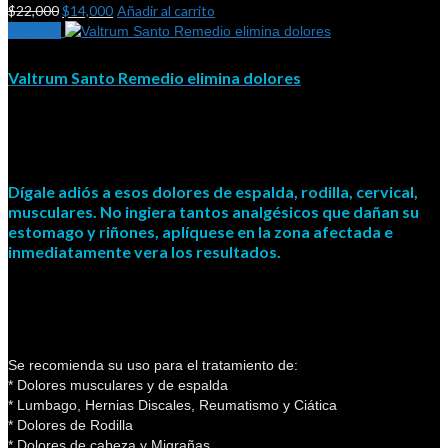
$
22,000
$
14,000
Añadir al carrito
¡Oferta!
Valtrum Santo Remedio elimina dolores
Dígale adiós a esos dolores de espalda, rodilla, cervical,
musculares. No ingiera tantos analgésicos que dañan su
estomago y riñones, aplíquese en la zona afectada e
inmediatamente vera los resultados.
Se recomienda su uso para el tratamiento de:
* Dolores musculares y de espalda
* Lumbago, Hernias Discales, Reumatismo y Ciática
* Dolores de Rodilla
* Dolores de cabeza y Migrañas