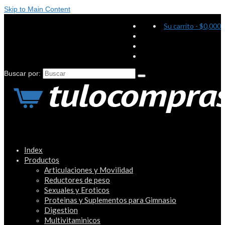
Skip to Main Content
Su carrito
-
$
0,000
Buscar por:
Index
Productos
Articulaciones y Movilidad
Reductores de peso
Sexuales y Eroticos
Proteinas y Suplementos para Gimnasio
Digestion
Multivitaminicos