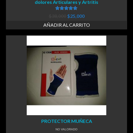
dolores Articulares y Artritis
Valorado en
$
38,000
$
25,000
5.00
de 5
AÑADIR AL CARRITO
PROTECTOR MUÑECA
NO VALORADO