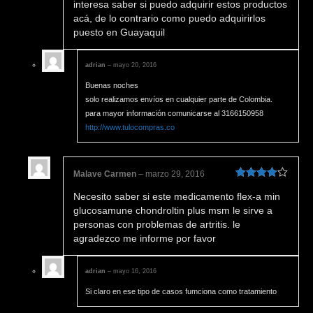
interesa saber si puedo adquirir estos productos
acá, de lo contrario como puedo adquirirlos
puesto en Guayaquil
adrian
–
mayo 20, 2016
Buenas noches
solo realizamos envíos en cualquier parte de Colombia.
para mayor información comunicarse al 3166150958
http://www.tulocompras.co
Malave Carmen
–
marzo 29, 2016
Valorado
Necesito saber si este medicamento flex-a min
en
4
de 5
glucosamune chondroltin plus msm le sirve a
personas con problemas de artritis. le
agradezco me informe por favor
adrian
–
mayo 16, 2016
Si claro en ese tipo de casos fumciona como tratamiento