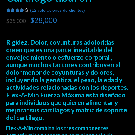
(
12
valoraciones de clientes)
Valorado
12
$
28,000
$
35,000
4.25
sobre 5
basado
en
puntuaciones
Rigidez, Dolor, coyunturas adoloridas
de
clientes
creen que es una parte inevitable del
envejecimiento o esfuerzo corporal ,
aunque muchos factores contribuyen al
dolor menor de coyunturas y dolores,
incluyendo la genética, el peso, la edad y
actividades relacionadas con los deportes.
Flex-A-Min Fuerza Máxima esta diseñado
para individuos que quieren alimentar y
mejorar sus cartílagos y matriz de soporte
del cartílago.
Flex-A-Min
combina los tres componentes