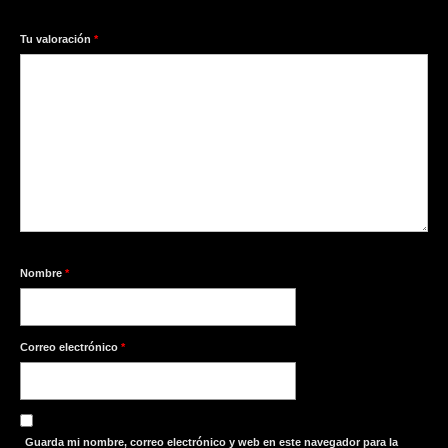
1
2
3
4
5
Tu valoración
*
Nombre
*
Correo electrónico
*
Guarda mi nombre, correo electrónico y web en este navegador para la