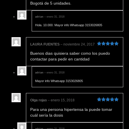
5
Bogotá de 5 unidades.
adrian
–
enero 31, 2018
Hola. 10.000. Mayor info Whatsapp 3153026805
LAURA FUENTES
–
noviembre 24, 2017
Valorado en
Buenos dias quisiera saber como los puedo
5
de 5
contactar para pedir en cantidad
adrian
–
enero 31, 2018
Mayor info Whatsapp 3153026805
Olga rojas
–
enero 15, 2018
Valorado en
Para una persona hipertensa la puede tomar
5
de 5
cuál sería la dosis
adrian
–
enero 31, 2018