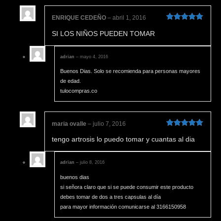
ENRIQUE CEDEÑO
–
abril 1, 2016
Valorado en
SI LOS NIÑOS PUEDEN TOMAR
5
de 5
adrian
–
mayo 4, 2016
Buenos Dias. Solo se recomienda para personas mayores
de edad.
tulocompras.co
maria ovalle
–
julio 7, 2016
Valorado en
tengo artrosis lo puedo tomar y cuantas al dia
5
de 5
adrian
–
julio 8, 2016
buenos dias
si señora claro que si se puede consumir este producto
debes tomar de dos a tres capsulas al día
para mayor información comunicarse al 3166150958