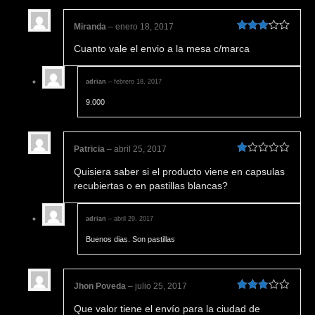
Miranda
–
enero 18, 2017
Valorado
Cuanto vale el envio a la mesa c/marca
en
3
de
5
adrian
–
febrero 18, 2017
9.000
Patricia
–
abril 25, 2017
Valorado
Quisiera saber si el producto viene en capsulas
en
1
recubiertas o en pastillas blancas?
de
5
adrian
–
abril 29, 2017
Buenos dias. Son pastillas
Jhon Poveda
–
julio 25, 2017
Valorado
Que valor tiene el envío para la ciudad de
en
3
de