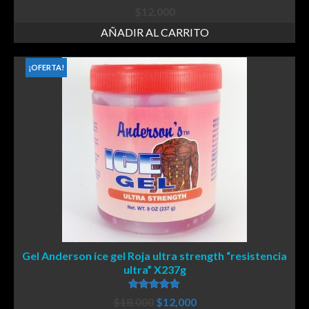
$
12,000
AÑADIR AL CARRITO
¡OFERTA!
Gel Anderson ice gel Roja ultra strength “resistencia
ultra” X237g
Valorado en
$
18,000
$
12,000
5.00
de 5