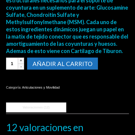
estructurales necesarios para el soporte de
coyuntura en un suplemento de arte: Glucosamine
Sulfate, Chondroitin Sulfate y
Methylsulfonylmethane (MSM). Cada uno de
estos ingredientes dinámicos juegan un papel en
la matix de tejido conector que es responsable del
amortiguamiento de las coyunturas y huesos.
Ademas de esto viene con Cartilago de Tiburon.
GLUCOSAMINA
AÑADIR AL CARRITO
FLEXAMIN
120
caps
Glucosamina
Categoría:
Articulaciones y Movilidad
Chondoitrin
MSM
Cartilago
Valoraciones (12)
tiburon
cantidad
12 valoraciones en