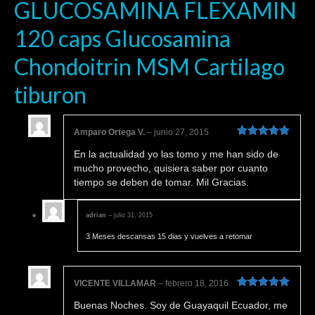
GLUCOSAMINA FLEXAMIN
120 caps Glucosamina
Chondoitrin MSM Cartilago
tiburon
Amparo Ortega V.
–
junio 27, 2015
Valorado en
En la actualidad yo las tomo y me han sido de
5
de 5
mucho provecho, quisiera saber por cuanto
tiempo se deben de tomar. Mil Gracias.
adrian
–
julio 31, 2015
3 Meses descansas 15 dias y vuelves a retomar
VICENTE VILLAMAR
–
febrero 18, 2016
Valorado en
Buenas Noches. Soy de Guayaquil Ecuador, me
5
de 5