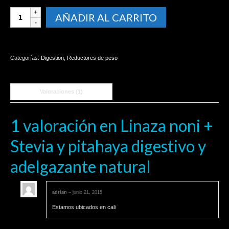
Linaza
AÑADIR AL CARRITO
noni
+
Stevia
y
Categorías:
Digestion
,
Reductores de peso
pitahaya
digestivo
y
Valoraciones (1)
adelgazante
natural
cantidad
1 valoración en
Linaza noni +
Stevia y pitahaya digestivo y
adelgazante natural
adrian
–
junio 21, 2015
Estamos ubicados en cali