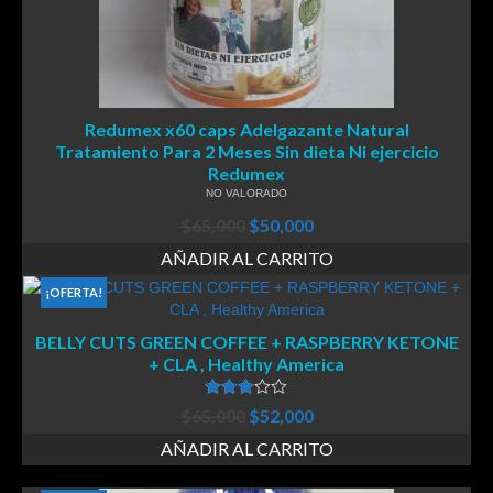
Redumex x60 caps Adelgazante Natural
Tratamiento Para 2 Meses Sin dieta Ni ejercicio
Redumex
NO VALORADO
$
65,000
$
50,000
AÑADIR AL CARRITO
¡OFERTA!
BELLY CUTS GREEN COFFEE + RASPBERRY KETONE
+ CLA , Healthy America
Valorado
$
65,000
$
52,000
en
3.00
de 5
AÑADIR AL CARRITO