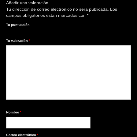
Añadir una valoración
Tu dirección de correo electrónico no será publicada.
Los
campos obligatorios están marcados con
*
Tu puntuación
1
2
3
4
5
Tu valoración
*
Nombre
*
Correo electrónico
*