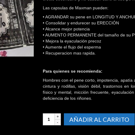
Las capsulas de Maxman pueden:
• AGRANDAR su pene en LONGITUD Y ANCHU
• Consolidar y endurecer su ERECCIÓN
• Alcance mejor potencia
• AUMENTO PERMANENTE del tamaño de su 
• Mejora la eyaculación precoz
• Aumente el flujo del esperma
• Recuperacion mas rapida.
Para quienes se recomienda:
Hombres con el pene corto, impotencia, apatía a
cintura y rodillas, visión débil, trastornos en
físico y mental, micción frecuente, eyaculació
deficiencia de los riñones.
MAX
AÑADIR AL CARRITO
MAN
40%
cantidad