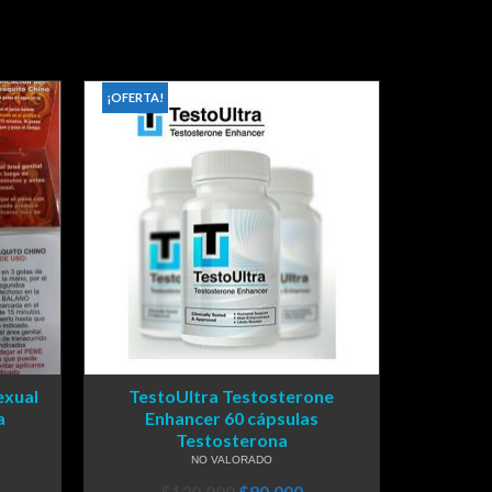
¡OFERTA!
exual
TestoUltra Testosterone
a
Enhancer 60 cápsulas
Testosterona
NO VALORADO
$
120,000
$
90,000