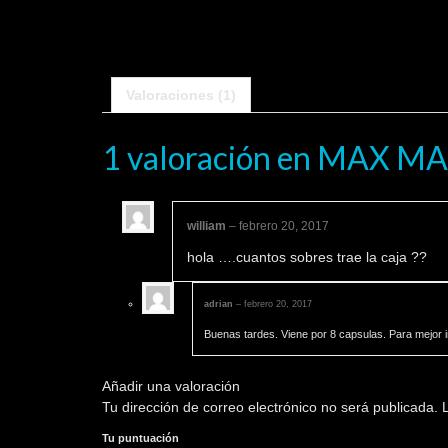
Valoraciones (1)
1 valoración en
MAX MA
william
–
febrero 20, 2017
hola ….cuantos sobres trae la caja ??
adrian
–
febrero 20, 2017
Buenas tardes. Viene por 8 capsulas. Para mejo
Añadir una valoración
Tu dirección de correo electrónico no será publicada.
L
Tu puntuación