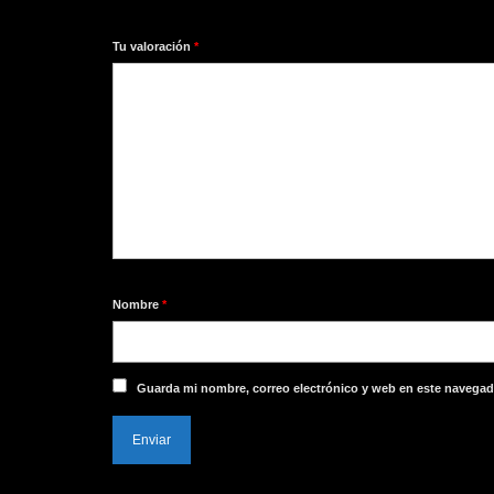
1
2
3
4
5
Tu valoración
*
Nombre
*
Guarda mi nombre, correo electrónico y web en este navegad