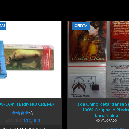
TA!
¡OFERTA!
ARDANTE RINHO CREMA
Tizon Chino Retardante S
100% Original o Piedr
Jamaiquina
Valorado
$
13,000
$
10,000
NO VALORADO
en
4.00
de
5
AÑADIR AL CARRITO
$
28,000
$
20,000