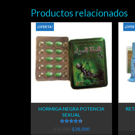
Productos relacionados
¡OFERTA!
¡OFER
HORMIGA NEGRA POTENCIA
RET
SEXUAL
Valorado en
$
35,000
$
28,000
4.60
de 5