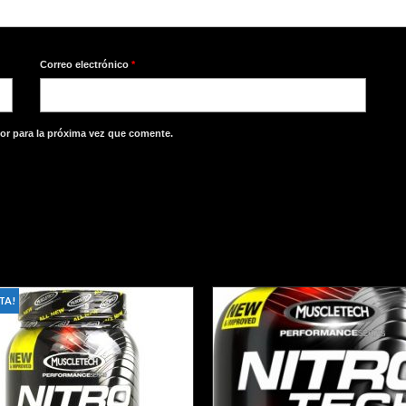
Correo electrónico
*
or para la próxima vez que comente.
TA!