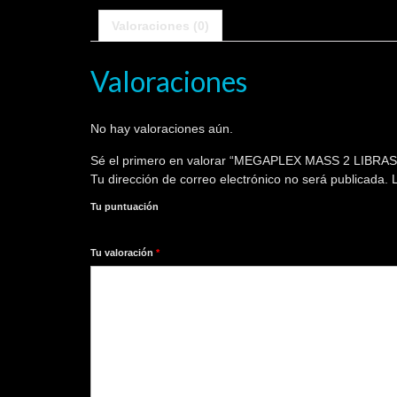
Valoraciones (0)
Valoraciones
No hay valoraciones aún.
Sé el primero en valorar “MEGAPLEX MASS 2 LIBRAS
Tu dirección de correo electrónico no será publicada.
L
Tu puntuación
1
2
3
4
5
Tu valoración
*