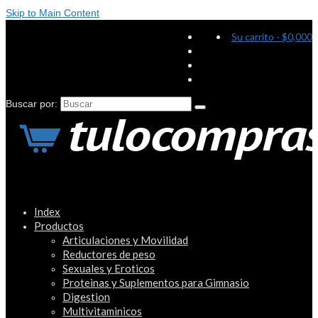
Skip to Main Content
Su carrito
-
$
0,000
Buscar por:
Index
Productos
Articulaciones y Movilidad
Reductores de peso
Sexuales y Eroticos
Proteinas y Suplementos para Gimnasio
Digestion
Multivitaminicos