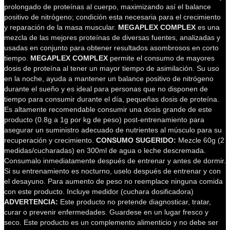
prolongado de proteínas al cuerpo, maximizando así el balance
positivo de nitrógeno; condición esta necesaria para el crecimiento
y reparación de la masa muscular.
MEGAPLEX COMPLEX
es una
mezcla de las mejores proteínas de diversas fuentes, analizadas y
usadas en conjunto para obtener resultados asombrosos en corto
tiempo.
MEGAPLEX COMPLEX
permite el consumo de mayores
dosis de proteína al tener un mayor tiempo de asimilación. Su uso
en la noche, ayuda a mantener un balance positivo de nitrógeno
durante el sueño y es ideal para personas que no disponen de
tiempo para consumir durante el día, pequeñas dosis de proteína.
Es altamente recomendable consumir una dosis grande de este
producto (0.8g a 1g por kg de peso) post-entrenamiento para
asegurar un suministro adecuado de nutrientes al músculo para su
recuperación y crecimiento.
CONSUMO SUGERIDO:
Mezcle 60g (2
medidas/cucharadas) en 300ml de agua o leche descremada.
Consumalo inmediatamente después de entrenar y antes de dormir.
Si su entrenamiento es nocturno, uselo después de entrenar y con
el desayuno. Para aumento de peso no reemplace ninguna comida
con este producto. Incluye medidor (cuchara dosificadora)
ADVERTENCIA:
Este producto no pretende diagnosticar, tratar,
curar o prevenir enfermedades. Guardese en un lugar fresco y
seco. Este producto es un complemento alimenticio y no debe ser