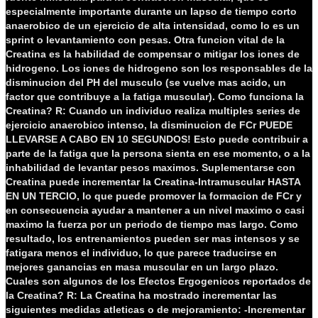
especialmente importante durante un lapso de tiempo corto
anaerobico de un ejercicio de alta intensidad, como lo es un
sprint o levantamiento con pesas. Otra funcion vital de la
Creatina es la habilidad de compensar o mitigar los iones de
hidrogeno. Los iones de hidrogeno son los responsables de la
disminucion del PH del musculo (se vuelve mas acido, un
factor que contribuye a la fatiga muscular).
Como funciona la
Creatina?
R: Cuando un individuo realiza multiples series de
ejercicio anaerobico intenso, la disminucion de FCr PUEDE
LLEVARSE A CABO EN 10 SEGUNDOS! Esto puede contribuir a
parte de la fatiga que la persona sienta en ese momento, o a la
inhabilidad de levantar pesos maximos.
Suplementarse con
Creatina puede incrementar la Creatina-Intramuscular HASTA
EN UN TERCIO, lo que puede promover la formacion de FCr y
en consecuencia ayudar a mantener a un nivel maximo o casi
maximo la fuerza por un periodo de tiempo mas largo. Como
resultado, los entrenamientos pueden ser mas intensos y se
fatigara menos el individuo, lo que parece traducirse en
mejores ganancias en masa muscular en un largo plazo.
Cuales son algunos de los Efectos Ergogenicos reportados de
la Creatina?
R: La Creatina ha mostrado incrementar las
siguientes medidas atleticas o de mejoramiento:
-Incrementar