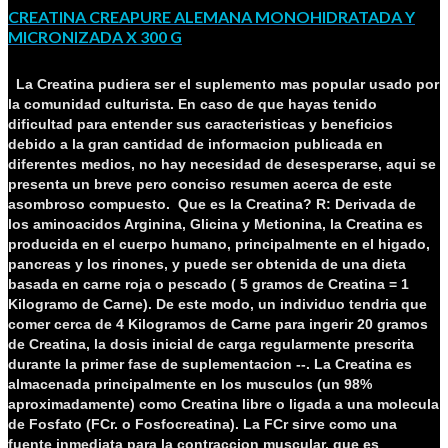
CREATINA CREAPURE ALEMANA MONOHIDRATADA Y
MICRONIZADA X 300 G
La Creatina pudiera ser el suplemento mas popular usado por
la comunidad culturista. En caso de que hayas tenido
dificultad para entender sus caracteristicas y beneficios
debido a la gran cantidad de informacion publicada en
diferentes medios, no hay necesidad de desesperarse, aqui se
presenta un breve pero conciso resumen acerca de este
asombroso compuesto.
Que es la Creatina?
R: Derivada de
los aminoacidos Arginina, Glicina y Metionina, la Creatina es
producida en el cuerpo humano, principalmente en el higado,
pancreas y los rinones, y puede ser obtenida de una dieta
basada en carne roja o pescado ( 5 gramos de Creatina = 1
Kilogramo de Carne). De este modo, un individuo tendria que
comer cerca de 4 Kilogramos de Carne para ingerir 20 gramos
de Creatina, la dosis inicial de carga regularmente prescrita
durante la primer fase de suplementacion --. La Creatina es
almacenada principalmente en los musculos (un 98%
aproximadamente) como Creatina libre o ligada a una molecula
de Fosfato (FCr. o Fosfocreatina). La FCr sirve como una
fuente inmediata para la contraccion muscular, que es