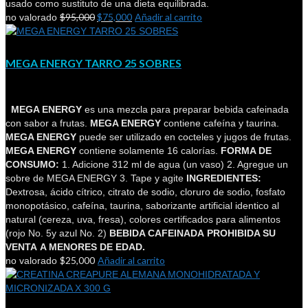
usado como sustituto de una dieta equilibrada.
$
95,000
$
75,000
Añadir al carrito
no valorado
MEGA ENERGY TARRO 25 SOBRES
MEGA ENERGY
es una mezcla para preparar bebida cafeinada
con sabor a frutas.
MEGA ENERGY
contiene cafeína y taurina.
MEGA ENERGY
puede ser utilizado en cocteles y jugos de frutas.
MEGA ENERGY
contiene solamente 16 calorías.
FORMA DE
CONSUMO:
1. Adicione 312 ml de agua (un vaso) 2. Agregue un
sobre de MEGA ENERGY 3. Tape y agite
INGREDIENTES:
Dextrosa, ácido cítrico, citrato de sodio, cloruro de sodio, fosfato
monopotásico, cafeína, taurina, saborizante artificial identico al
natural (cereza, uva, fresa), colores certificados para alimentos
(rojo No. 5y azul No. 2)
BEBIDA CAFEINADA
PROHIBIDA SU
VENTA
A MENORES DE EDAD.
$
25,000
Añadir al carrito
no valorado