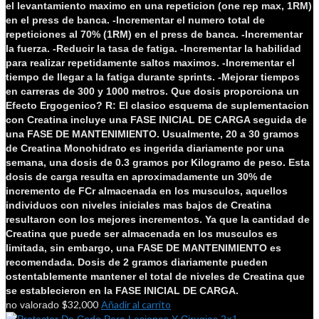
el levantamiento maximo en una repeticion (one rep max, 1RM)
en el press de banca. -Incrementar el numero total de
repeticiones al 70% (1RM) en el press de banca. -Incrementar
la fuerza. -Reducir la tasa de fatiga. -Incrementar la habilidad
para realizar repetidamente saltos maximos. -Incrementar el
tiempo de llegar a la fatiga durante sprints. -Mejorar tiempos
en carreras de 300 y 1000 metros.
Que dosis proporciona un
Efecto Ergogenico?
R: El clasico esquema de suplementacion
con Creatina incluye una FASE INICIAL DE CARGA seguida de
una FASE DE MANTENIMIENTO. Usualmente, 20 a 30 gramos
de Creatina Monohidrato es ingerida diariamente por una
semana, una dosis de 0.3 gramos por Kilogramo de peso. Esta
dosis de carga resulta en aproximadamente un 30% de
incremento de FCr almacenada en los musculos, aquellos
individuos con niveles iniciales mas bajos de Creatina
resultaron con los mejores incrementos.
Ya que la cantidad de
Creatina que puede ser almacenada en los musculos es
limitada, sin embargo, una FASE DE MANTENIMIENTO es
recomendada. Dosis de 2 gramos diariamente pueden
ostentablemente mantener el total de niveles de Creatina que
se establecieron en la FASE INICIAL DE CARGA.
$
32,000
Añadir al carrito
no valorado