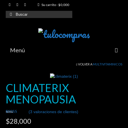
Su carrito
-
$
0,000
Buscar
por:
Menú
VOLVER A
MULTIVITAMINICOS
Index
Productos
CLIMATERIX
Articulaciones y Movilidad
MENOPAUSIA
Reductores de peso
(
3
valoraciones de clientes)
Sexuales y Eroticos
Valorado
3
$
28,000
3.67
Proteinas y Suplementos para Gimnasio
sobre 5