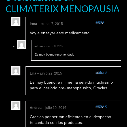
CLIMATERIX MENOPAUSIA
irma
–
marzo 7, 2015
Valorado
Voy a ensayar este medicamento
en
2
de 5
adrian
–
marzo 9, 2015
Es muy bueno recomendado
Lilia
–
junio 22, 2015
Valorado
Es muy bueno, a mi me ha servido muchísimo
en
4
de 5
para el período pre- menopausico, Gracias
Andrea
–
julio 19, 2016
Valorado en
Gracias por ser tan eficientes en el despacho.
5
de 5
Encantada con los productos.