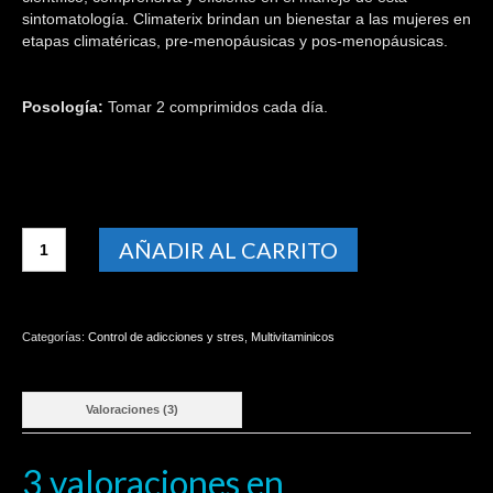
sintomatología. Climaterix brindan un bienestar a las mujeres en
etapas climatéricas, pre-menopáusicas y pos-menopáusicas.
Posología:
Tomar 2 comprimidos cada día.
CLIMATERIX
AÑADIR AL CARRITO
MENOPAUSIA
cantidad
Categorías:
Control de adicciones y stres
,
Multivitaminicos
Valoraciones (3)
3 valoraciones en