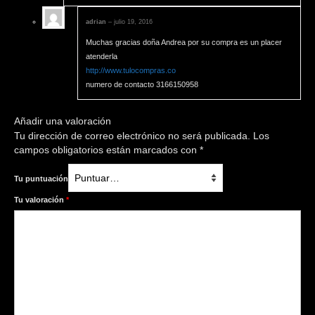
adrian
–
julio 19, 2016
Muchas gracias doña Andrea por su compra es un placer
atenderla
http://www.tulocompras.co
numero de contacto 3166150958
Añadir una valoración
Tu dirección de correo electrónico no será publicada.
Los
campos obligatorios están marcados con
*
Tu puntuación
Tu valoración
*