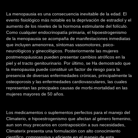
basado en
puntuaciones
Digestion
de
La menopausia es una consecuencia inevitable de la edad. El
clientes
evento fisiológico más notable es la deprivación de estradiol y el
Multivitaminicos
aumento de los niveles de la hormona estimulante del folículo.
Como cualquier endocrinopatía primaria, el hipoestrogenismo
Circulacion y purificacion de la sangre
de la menopausia se acompaña de manifestaciones inmediatas
que incluyen amenorrea, síntomas vasomotores, psico-
Mujeres
neurológicos y ginecológicos. Posteriormente las mujeres
postmenopáusicas pueden presentar cambios atróficos en la
Ropa para hombre y mujer
piel y el tracto genitourinario. Por último, se Ha demostrado que
la menopausia puede constituir un factor de riesgo para la
Juegos y accesorios
presencia de diversas enfermedades crónicas, principalmente la
osteoporosis y las enfermedades cardiovasculares, las cuales
Calculos
representan las principales causas de morbi-mortalidad en las
mujeres mayores de 50 años.
Diabetes
Control de adicciones y stres
Los medicamentos o suplementos perfectos para el manejo del
Climaterio, e hipoestrogenismo que afectan al género femenino,
Efectuar Compra
aun son muy precarios en contraposición a sus necesidades,
Climaterix presenta una formulación con alto conocimiento
Realizar Pedido
científico, comprensiva y eficiente en el manejo de esta