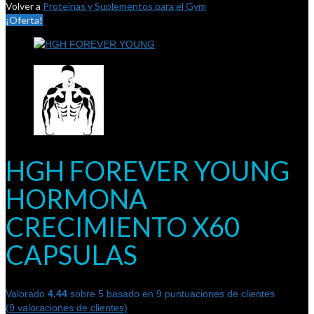
Volver a
Proteínas y Suplementos para el Gym
¡Oferta!
HGH FOREVER YOUNG
HORMONA
CRECIMIENTO X60
CAPSULAS
Valorado
4.44
sobre 5 basado en
9
puntuaciones de clientes
(
9
valoraciones de clientes)