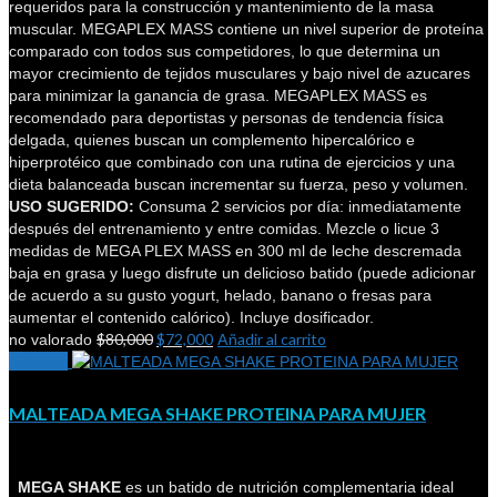
requeridos para la construcción y mantenimiento de la masa
muscular. MEGAPLEX MASS contiene un nivel superior de proteína
comparado con todos sus competidores, lo que determina un
mayor crecimiento de tejidos musculares y bajo nivel de azucares
para minimizar la ganancia de grasa. MEGAPLEX MASS es
recomendado para deportistas y personas de tendencia física
delgada, quienes buscan un complemento hipercalórico e
hiperprotéico que combinado con una rutina de ejercicios y una
dieta balanceada buscan incrementar su fuerza, peso y volumen.
USO SUGERIDO:
Consuma 2 servicios por día: inmediatamente
después del entrenamiento y entre comidas. Mezcle o licue 3
medidas de MEGA PLEX MASS en 300 ml de leche descremada
baja en grasa y luego disfrute un delicioso batido (puede adicionar
de acuerdo a su gusto yogurt, helado, banano o fresas para
aumentar el contenido calórico). Incluye dosificador.
$
80,000
$
72,000
Añadir al carrito
no valorado
¡Oferta!
MALTEADA MEGA SHAKE PROTEINA PARA MUJER
MEGA SHAKE
es un batido de nutrición complementaria ideal