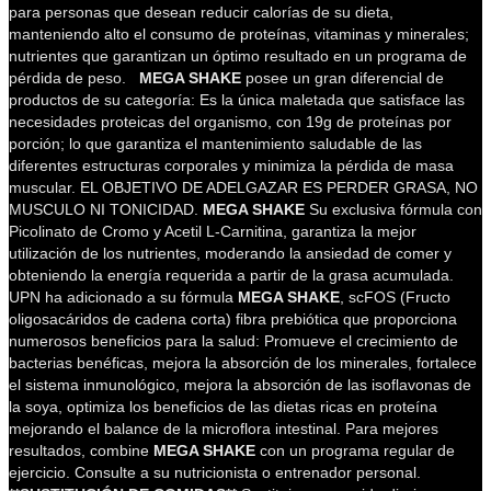
para personas que desean reducir calorías de su dieta,
manteniendo alto el consumo de proteínas, vitaminas y minerales;
nutrientes que garantizan un óptimo resultado en un programa de
pérdida de peso.
MEGA SHAKE
posee un gran diferencial de
productos de su categoría: Es la única maletada que satisface las
necesidades proteicas del organismo, con 19g de proteínas por
porción; lo que garantiza el mantenimiento saludable de las
diferentes estructuras corporales y minimiza la pérdida de masa
muscular. EL OBJETIVO DE ADELGAZAR ES PERDER GRASA, NO
MUSCULO NI TONICIDAD.
MEGA SHAKE
Su exclusiva fórmula con
Picolinato de Cromo y Acetil L-Carnitina, garantiza la mejor
utilización de los nutrientes, moderando la ansiedad de comer y
obteniendo la energía requerida a partir de la grasa acumulada.
UPN ha adicionado a su fórmula
MEGA SHAKE
, scFOS (Fructo
oligosacáridos de cadena corta) fibra prebiótica que proporciona
numerosos beneficios para la salud: Promueve el crecimiento de
bacterias benéficas, mejora la absorción de los minerales, fortalece
el sistema inmunológico, mejora la absorción de las isoflavonas de
la soya, optimiza los beneficios de las dietas ricas en proteína
mejorando el balance de la microflora intestinal. Para mejores
resultados, combine
MEGA SHAKE
con un programa regular de
ejercicio. Consulte a su nutricionista o entrenador personal.