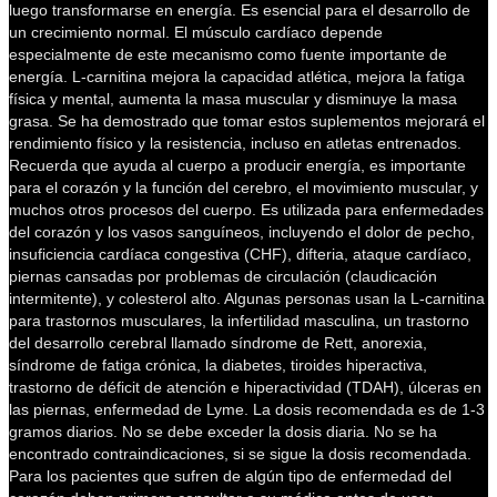
luego transformarse en energía. Es esencial para el desarrollo de
un crecimiento normal. El músculo cardíaco depende
especialmente de este mecanismo como fuente importante de
energía. L-carnitina mejora la capacidad atlética, mejora la fatiga
física y mental, aumenta la masa muscular y disminuye la masa
grasa. Se ha demostrado que tomar estos suplementos mejorará el
rendimiento físico y la resistencia, incluso en atletas entrenados.
Recuerda que ayuda al cuerpo a producir energía, es importante
para el corazón y la función del cerebro, el movimiento muscular, y
muchos otros procesos del cuerpo. Es utilizada para enfermedades
del corazón y los vasos sanguíneos, incluyendo el dolor de pecho,
insuficiencia cardíaca congestiva (CHF), difteria, ataque cardíaco,
piernas cansadas por problemas de circulación (claudicación
intermitente), y colesterol alto. Algunas personas usan la L-carnitina
para trastornos musculares, la infertilidad masculina, un trastorno
del desarrollo cerebral llamado síndrome de Rett, anorexia,
síndrome de fatiga crónica, la diabetes, tiroides hiperactiva,
trastorno de déficit de atención e hiperactividad (TDAH), úlceras en
las piernas, enfermedad de Lyme. La dosis recomendada es de 1-3
gramos diarios. No se debe exceder la dosis diaria. No se ha
encontrado contraindicaciones, si se sigue la dosis recomendada.
Para los pacientes que sufren de algún tipo de enfermedad del