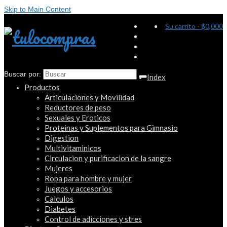
Skip to Main Content
Su carrito
-
$
0,000
Buscar por:
Index
Productos
Articulaciones y Movilidad
Reductores de peso
Sexuales y Eroticos
Proteinas y Suplementos para Gimnasio
Digestion
Multivitaminicos
Circulacion y purificacion de la sangre
Mujeres
Ropa para hombre y mujer
Juegos y accesorios
Calculos
Diabetes
Control de adicciones y stres