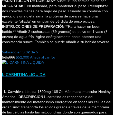
**SUSTITUCIÓN DE COMIDAS**
Sustituir una comida diaria con
MEGA SHAKE
en malteada, para mantener el peso. Reemplazar
dos comidas diarias para bajar de peso. Cuando se combina con
ejercicio y una dieta sana, la proteína de soya se hace una
excelente "aliada" en un plan de pérdida de peso exitosa.
INSTRUCCIONES DE PREPARACIÓN
**Para hacer un buen
batido:** Añadir 2 cucharadas (39 gramos) de polvo en 1 vaso (8
onzas) de agua fría. Agitar enérgicamente hasta obtener una
consistencia suave. También se puede añadir a su bebida favorita.
Valorado en
3.92
de 5
$
65,000
$
52,000
Añadir al carrito
L-CARNITINA LIQUIDA
L-Carnitine
Liquida 1500mg 16fl.Oz Más masa muscular Healthy
America
DESCRIPCIÓN
L-carnitina es responsable del
mantenimiento del metabolismo energético en todas las células del
organismo: transporta los ácidos grasos a través de la membrana
de las células hasta las mitocondrias donde son quemados para