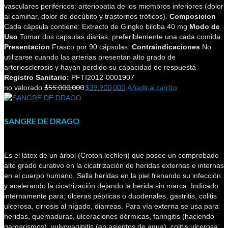
vasculares periféricos: arteriopatia de los miembros inferiores (dolor
al caminar, dolor de decúbito y trastornos tróficos).
Composicion
Cada cápsula contiene: Extracto de Gingko biloba 40 mg
Modo de
Uso
Tomar dos capsulas diarias, preferiblemente una cada comida.
Presentacion
Frasco por 90 cápsulas.
Contraindicaciones
No
utilizarse cuando las arterias presentan alto grado de
arteriosclerosis y hayan perdido su capacidad de respuesta
Registro Sanitario:
PFTI2012-0001907
$
55.000,000
$
39.900,000
Añadir al carrito
no valorado
SANGRE DE DRAGO
Es el látex de un árbol (Croton lechleri) que posee un comprobado
alto grado curativo en la cicatrización de heridas externas e internas
en el cuerpo humano. Sella heridas en la piel frenando su infección
y acelerando la cicatrización dejando la herida sin marca. Indicado
internamente para; úlceras pépticas o duodenales, gastritis, colitis
ulcerosa, cirrosis al hígado, diarreas. Para vía externa se usa para
heridas, quemaduras, ulceraciones dérmicas, faringitis (haciendo
gargarismos), vulvovaginitis (en asientos de agua), colitis ulcerosa,