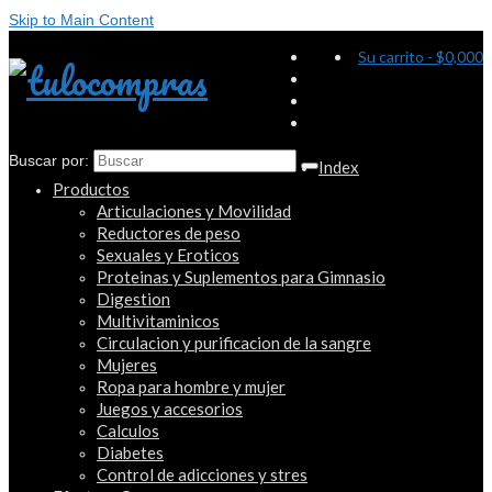
Skip to Main Content
Su carrito
-
$
0,000
Buscar por:
Index
Productos
Articulaciones y Movilidad
Reductores de peso
Sexuales y Eroticos
Proteinas y Suplementos para Gimnasio
Digestion
Multivitaminicos
Circulacion y purificacion de la sangre
Mujeres
Ropa para hombre y mujer
Juegos y accesorios
Calculos
Diabetes
Control de adicciones y stres