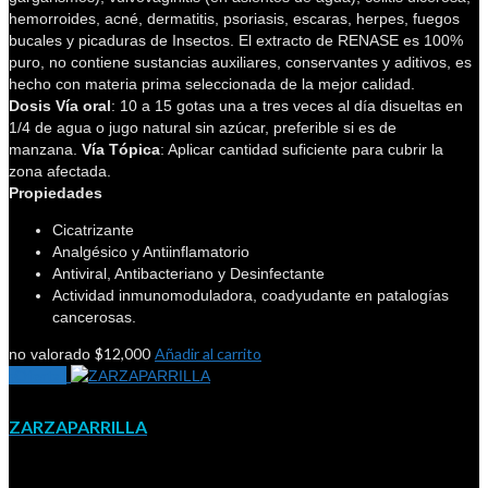
hemorroides, acné, dermatitis, psoriasis, escaras, herpes, fuegos
bucales y picaduras de Insectos. El extracto de RENASE es 100%
puro, no contiene sustancias auxiliares, conservantes y aditivos, es
hecho con materia prima seleccionada de la mejor calidad.
Dosis
Vía oral
: 10 a 15 gotas una a tres veces al día disueltas en
1/4 de agua o jugo natural sin azúcar, preferible si es de
manzana.
Vía Tópica
: Aplicar cantidad suficiente para cubrir la
zona afectada.
Propiedades
Cicatrizante
Analgésico y Antiinflamatorio
Antiviral, Antibacteriano y Desinfectante
Actividad inmunomoduladora, coadyudante en patalogías
cancerosas.
$
12,000
Añadir al carrito
no valorado
¡Oferta!
ZARZAPARRILLA