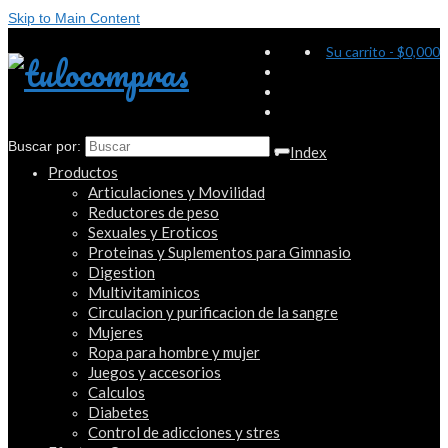
Skip to Main Content
Su carrito
-
$
0,000
Buscar por:
Index
Productos
Articulaciones y Movilidad
Reductores de peso
Sexuales y Eroticos
Proteinas y Suplementos para Gimnasio
Digestion
Multivitaminicos
Circulacion y purificacion de la sangre
Mujeres
Ropa para hombre y mujer
Juegos y accesorios
Calculos
Diabetes
Control de adicciones y stres