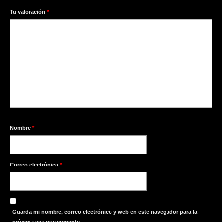
1
2
3
4
5
Tu valoración
*
Nombre
*
Correo electrónico
*
Guarda mi nombre, correo electrónico y web en este navegador para la
próxima vez que comente.