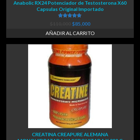
Anabolic RX24 Potenciador de Testosterona X60
Capsulas Original Importado
Valorado en
$
110,000
$
85,000
5.00
de 5
AÑADIR AL CARRITO
CREATINA CREAPURE ALEMANA