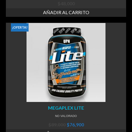
$
48,000
AÑADIR AL CARRITO
¡OFERTA!
MEGAPLEX LITE
NO VALORADO
$
89,000
$
76,900