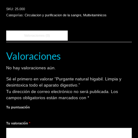
y
SKU:
25.000
desintoxica
Categorías:
Circulacion y purificacion de la sangre
,
Multivitaminicos
todo
el
aparato
Valoraciones (0)
digestivo.
cantidad
Valoraciones
No hay valoraciones aún.
Sé el primero en valorar “Purgante natural higabil. Limpia y
desintoxica todo el aparato digestivo.”
Tu dirección de correo electrónico no será publicada.
Los
campos obligatorios están marcados con
*
Tu puntuación
1
2
3
4
5
Tu valoración
*