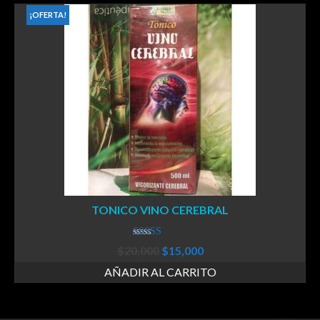
¡OFERTA!
TONICO VINO CEREBRAL
Valorado
$
20,000
$
15,000
en
4.00
de
5
AÑADIR AL CARRITO