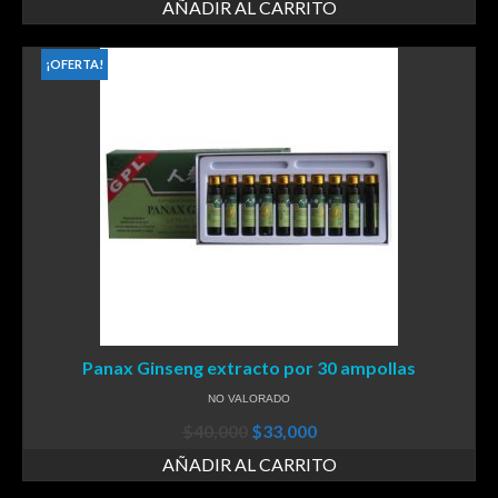
AÑADIR AL CARRITO
¡OFERTA!
Panax Ginseng extracto por 30 ampollas
NO VALORADO
$
40,000
$
33,000
AÑADIR AL CARRITO