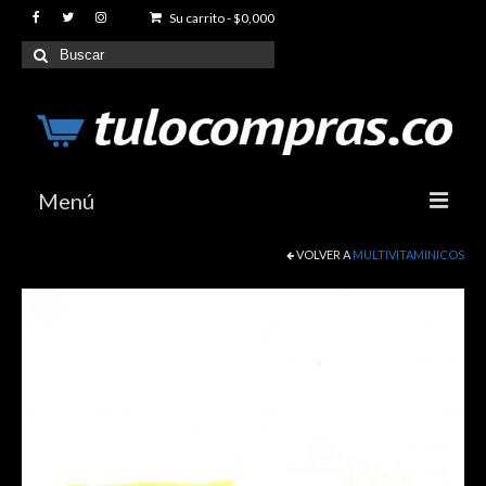
Su carrito
-
$
0,000
Buscar
por:
Menú
VOLVER A
MULTIVITAMINICOS
Index
Productos
Articulaciones y Movilidad
Reductores de peso
Sexuales y Eroticos
Proteinas y Suplementos para Gimnasio