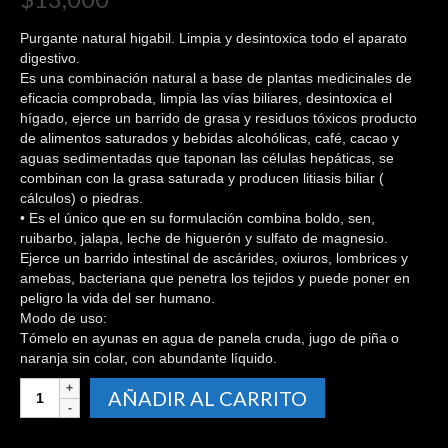
Purgante natural higabil. Limpia y desintoxica todo el aparato
digestivo.
Es una combinación natural a base de plantas medicinales de
eficacia comprobada, limpia las vías biliares, desintoxica el
hígado, ejerce un barrido de grasa y residuos tóxicos producto
de alimentos saturados y bebidas alcohólicas, café, cacao y
aguas sedimentadas que taponan las células hepáticas, se
combinan con la grasa saturada y producen litiasis biliar (
cálculos) o piedras.
• Es el único que en su formulación combina boldo, sen,
ruibarbo, jalapa, leche de higuerón y sulfato de magnesio.
Ejerce un barrido intestinal de ascárides, oxiuros, lombrices y
amebas, bacteriana que penetra los tejidos y puede poner en
peligro la vida del ser humano.
Modo de uso:
Tómelo en ayunas en agua de panela cruda, jugo de piña o
naranja sin colar, con abundante líquido.
Purgante
AÑADIR AL CARRITO
natural
higabil.
Limpia