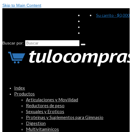
Skip to Main Content
Su carrito
-
$
0,000
Buscar por:
Index
Productos
Articulaciones y Movilidad
Reductores de peso
Sexuales y Eroticos
Proteinas y Suplementos para Gimnasio
Digestion
Multivitaminicos