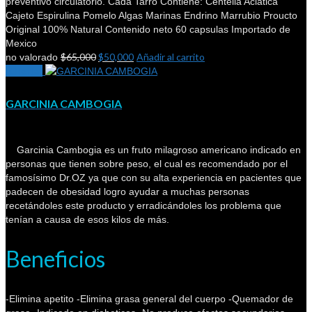
preventivo circulatorio. Cada Tarro Contiene: Centella Aciatica
Cajeto Espirulina Pomelo Algas Marinas Endrino Marrubio Proucto
Original 100% Natural Contenido neto 60 capsulas Importado de
Mexico
$
65,000
$
50,000
Añadir al carrito
no valorado
¡Oferta!
GARCINIA CAMBOGIA
Garcinia Cambogia es un fruto milagroso americano indicado en
personas que tienen sobre peso, el cual es recomendado por el
famosísimo Dr.OZ ya que con su alta experiencia en pacientes que
padecen de obesidad logro ayudar a muchas personas
recetándoles este producto y erradicándoles los problema que
tenían a causa de esos kilos de más.
Beneficios
-Elimina apetito -Elimina grasa general del cuerpo -Quemador de