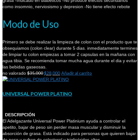
grasa -Indicado en diabeticos -No produce efectos secundarios
como insomnio, nerviosismo y depresion -No tiene efecto rebote
Modo de Uso
Primero se debe realizar la limpieza de colon con el producto que te
obsequiamos (colon clear) durante 5 dias. inmediatamente termines
de limpiar tu colon empiezas a tomar 2 capsulas en la mañana con
agua tibia. Se recomienda tomar mucha agua durante el dia y evitar
las bebidas gaseosas.
$
35,000
$
28,000
Añadir al carrito
no valorado
UNIVERSAL POWER PLATINO
DESCRIPCIÓN
El Adelgazante Universal Power Platinium ayuda a controlar el
apetito, bajar de peso sin perder masa muscular y disminuir la
absorción de grasa. Está indicado para personas que quieren bajar
de peso y sufren de colesterol y triglicéridos altos.