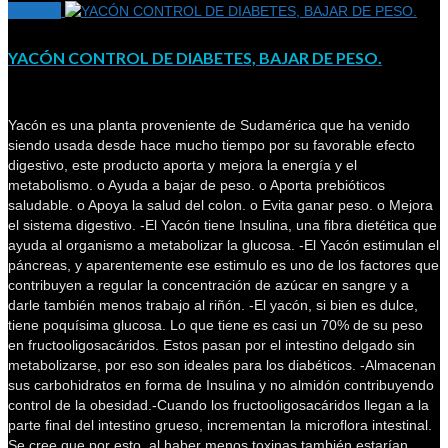
¡Oferta!
YACÓN CONTROL DE DIABETES, BAJAR DE PESO.
Yacón es una planta proveniente de Sudamérica que ha venido
siendo usada desde hace mucho tiempo por su favorable efecto
digestivo, este producto aporta y mejora la energía y el
metabolismo. o Ayuda a bajar de peso. o Aporta prebióticos
saludable. o Apoya la salud del colon. o Evita ganar peso. o Mejora
el sistema digestivo. -El Yacón tiene Insulina, una fibra dietética que
ayuda al organismo a metabolizar la glucosa. -El Yacón estimulan el
páncreas, y aparentemente ese estimulo es uno de los factores que
contribuyen a regular la concentración de azúcar en sangre y a
darle también menos trabajo al riñón. -El yacón, si bien es dulce,
tiene poquísima glucosa. Lo que tiene es casi un 70% de su peso
en fructooligosacáridos. Estos pasan por el intestino delgado sin
metabolizarse, por eso son ideales para los diabéticos. -Almacenan
sus carbohidratos en forma de Insulina y no almidón contribuyendo
control de la obesidad.-Cuando los fructooligosacáridos llegan a la
parte final del intestino grueso, incrementan la microflora intestinal.
Se cree que por esto, al haber menos toxinas también estarían