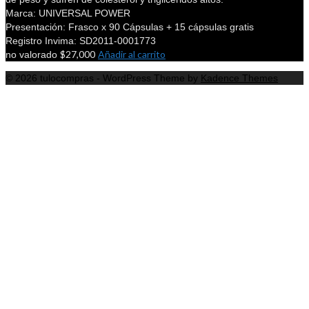
Marca: UNIVERSAL POWER
Presentación: Frasco x 90 Cápsulas + 15 cápsulas gratis
Registro Invima: SD2011-0001773
$
27,000
Añadir al carrito
no valorado
© 2026 tulocompras - WordPress Theme by
Kadence Themes