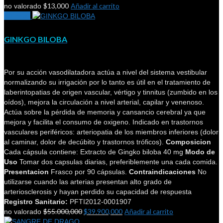
$
13,000
Añadir al carrito
no valorado
¡Oferta!
GINKGO BILOBA
Por su acción vasodilatadora actúa a nivel del sistema vestibular
normalizando su irrigación por lo tanto es útil en el tratamiento de
laberintopatias de origen vascular, vértigo y tinnitus (zumbido en los
oídos), mejora la circulación a nivel arterial, capilar y venenoso.
Actúa sobre la pérdida de memoria y cansancio cerebral ya que
mejora y facilita el consumo de oxigeno. Indicado en trastornos
vasculares periféricos: arteriopatia de los miembros inferiores (dolor
al caminar, dolor de decúbito y trastornos tróficos).
Composicion
Cada cápsula contiene: Extracto de Gingko biloba 40 mg
Modo de
Uso
Tomar dos capsulas diarias, preferiblemente una cada comida.
Presentacion
Frasco por 90 cápsulas.
Contraindicaciones
No
utilizarse cuando las arterias presentan alto grado de
arteriosclerosis y hayan perdido su capacidad de respuesta
Registro Sanitario:
PFTI2012-0001907
$
55.000,000
$
39.900,000
Añadir al carrito
no valorado