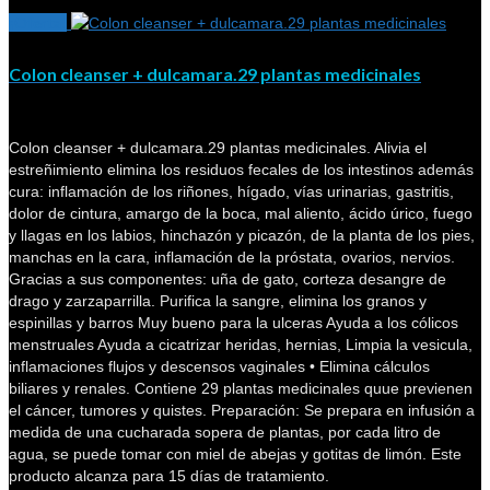
¡Oferta!
Colon cleanser + dulcamara.29 plantas medicinales
Colon cleanser + dulcamara.29 plantas medicinales. Alivia el
estreñimiento elimina los residuos fecales de los intestinos además
cura: inflamación de los riñones, hígado, vías urinarias, gastritis,
dolor de cintura, amargo de la boca, mal aliento, ácido úrico, fuego
y llagas en los labios, hinchazón y picazón, de la planta de los pies,
manchas en la cara, inflamación de la próstata, ovarios, nervios.
Gracias a sus componentes: uña de gato, corteza desangre de
drago y zarzaparrilla. Purifica la sangre, elimina los granos y
espinillas y barros Muy bueno para la ulceras Ayuda a los cólicos
menstruales Ayuda a cicatrizar heridas, hernias, Limpia la vesicula,
inflamaciones flujos y descensos vaginales • Elimina cálculos
biliares y renales. Contiene 29 plantas medicinales quue previenen
el cáncer, tumores y quistes. Preparación: Se prepara en infusión a
medida de una cucharada sopera de plantas, por cada litro de
agua, se puede tomar con miel de abejas y gotitas de limón. Este
producto alcanza para 15 días de tratamiento.