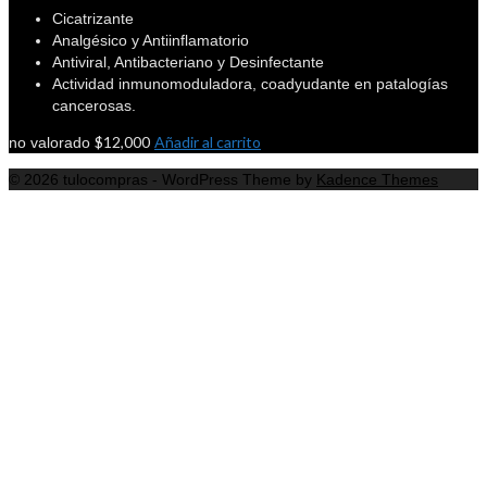
Cicatrizante
Analgésico y Antiinflamatorio
Antiviral, Antibacteriano y Desinfectante
Actividad inmunomoduladora, coadyudante en patalogías
cancerosas.
$
12,000
Añadir al carrito
no valorado
© 2026 tulocompras - WordPress Theme by
Kadence Themes