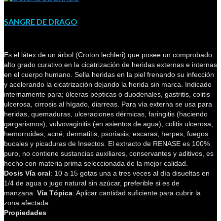
SANGRE DE DRAGO
Es el látex de un árbol (Croton lechleri) que posee un comprobado
alto grado curativo en la cicatrización de heridas externas e internas
en el cuerpo humano. Sella heridas en la piel frenando su infección
y acelerando la cicatrización dejando la herida sin marca. Indicado
internamente para; úlceras pépticas o duodenales, gastritis, colitis
ulcerosa, cirrosis al hígado, diarreas. Para vía externa se usa para
heridas, quemaduras, ulceraciones dérmicas, faringitis (haciendo
gargarismos), vulvovaginitis (en asientos de agua), colitis ulcerosa,
hemorroides, acné, dermatitis, psoriasis, escaras, herpes, fuegos
bucales y picaduras de Insectos. El extracto de RENASE es 100%
puro, no contiene sustancias auxiliares, conservantes y aditivos, es
hecho con materia prima seleccionada de la mejor calidad.
Dosis
Vía oral
: 10 a 15 gotas una a tres veces al día disueltas en
1/4 de agua o jugo natural sin azúcar, preferible si es de
manzana.
Vía Tópica
: Aplicar cantidad suficiente para cubrir la
zona afectada.
Propiedades