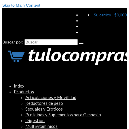
Skip to Main Content
Su carrito
-
$
0,000
Buscar por:
Index
Productos
Articulaciones y Movilidad
Reductores de peso
Sexuales y Eroticos
Proteinas y Suplementos para Gimnasio
Digestion
Multivitaminicos