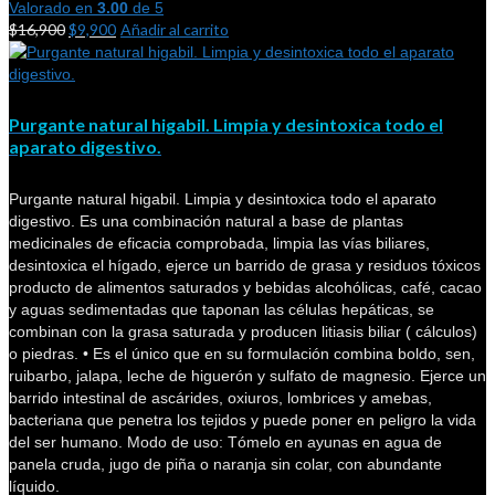
Valorado en
3.00
de 5
$
16,900
$
9,900
Añadir al carrito
Purgante natural higabil. Limpia y desintoxica todo el
aparato digestivo.
Purgante natural higabil. Limpia y desintoxica todo el aparato
digestivo. Es una combinación natural a base de plantas
medicinales de eficacia comprobada, limpia las vías biliares,
desintoxica el hígado, ejerce un barrido de grasa y residuos tóxicos
producto de alimentos saturados y bebidas alcohólicas, café, cacao
y aguas sedimentadas que taponan las células hepáticas, se
combinan con la grasa saturada y producen litiasis biliar ( cálculos)
o piedras. • Es el único que en su formulación combina boldo, sen,
ruibarbo, jalapa, leche de higuerón y sulfato de magnesio. Ejerce un
barrido intestinal de ascárides, oxiuros, lombrices y amebas,
bacteriana que penetra los tejidos y puede poner en peligro la vida
del ser humano. Modo de uso: Tómelo en ayunas en agua de
panela cruda, jugo de piña o naranja sin colar, con abundante
líquido.