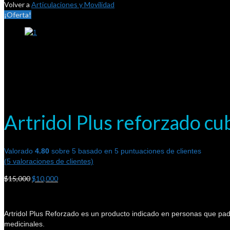
Volver a
Articulaciones y Movilidad
¡Oferta!
Artridol Plus reforzado c
Valorado
4.80
sobre 5 basado en
5
puntuaciones de clientes
(
5
valoraciones de clientes)
$
15,000
$
10,000
Artridol Plus Reforzado es un producto indicado en personas que pad
medicinales.