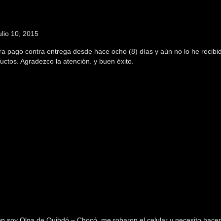
ulio 10, 2015
para pago contra entrega desde hace ocho (8) días y aún no lo he recib
uctos. Agradezco la atención. y buen éxito.
 soy Olga de Quibdó – Chocó, me robaron el celular y necesito hacer 