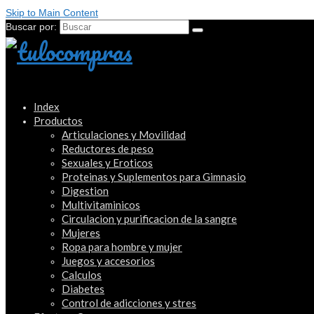
Skip to Main Content
Buscar por:
Index
Productos
Articulaciones y Movilidad
Reductores de peso
Sexuales y Eroticos
Proteinas y Suplementos para Gimnasio
Digestion
Multivitaminicos
Circulacion y purificacion de la sangre
Mujeres
Ropa para hombre y mujer
Juegos y accesorios
Calculos
Diabetes
Control de adicciones y stres