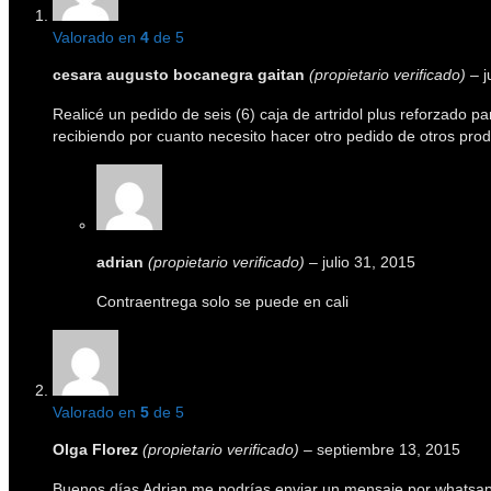
Valorado en
4
de 5
cesara augusto bocanegra gaitan
(propietario verificado)
–
j
Realicé un pedido de seis (6) caja de artridol plus reforzado 
recibiendo por cuanto necesito hacer otro pedido de otros prod
adrian
(propietario verificado)
–
julio 31, 2015
Contraentrega solo se puede en cali
Valorado en
5
de 5
Olga Florez
(propietario verificado)
–
septiembre 13, 2015
Buenos días Adrian me podrías enviar un mensaje por whatsapp