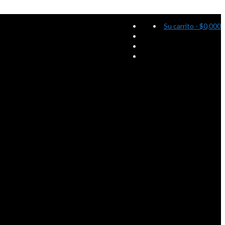
Su carrito
-
$
0,000