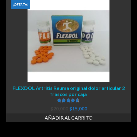
¡OFERTA!
FLEXDOL Artritis Reuma original dolor articular 2
frascos por caja
Valorado en
$
20,000
$
15,000
4.50
de 5
AÑADIR AL CARRITO