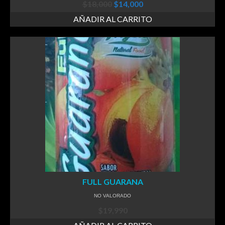
Valorado en
$
18,000
$
14,000
4.75
de 5
AÑADIR AL CARRITO
FULL GUARANA
NO VALORADO
$
19,990