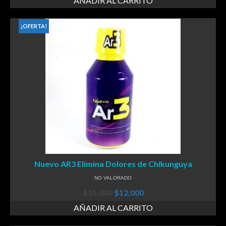
AÑADIR AL CARRITO
¡OFERTA!
Nuevo AR3 Elimina Dolores de Chikunguya
NO VALORADO
$
15,000
$
12,000
AÑADIR AL CARRITO