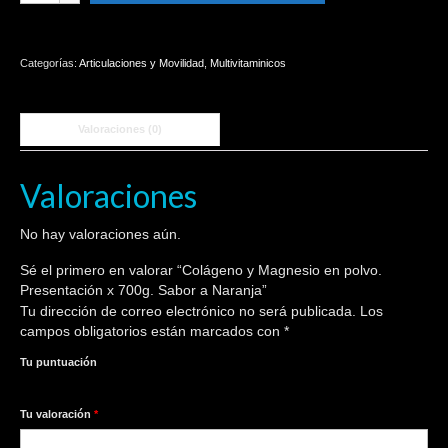
Magnesio
en
polvo.
Categorías:
Articulaciones y Movilidad
,
Multivitaminicos
Presentación
x
700g.
Valoraciones (0)
Sabor
a
Naranja
Valoraciones
cantidad
No hay valoraciones aún.
Sé el primero en valorar “Colágeno y Magnesio en polvo.
Presentación x 700g. Sabor a Naranja”
Tu dirección de correo electrónico no será publicada.
Los
campos obligatorios están marcados con
*
Tu puntuación
1
2
3
4
5
Tu valoración
*