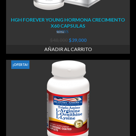
HGH FOREVER YOUNG HORMONA CRECIMIENTO
X60 CAPSULAS
Valorado en
$
48,000
$
39,000
4.44
de 5
AÑADIR AL CARRITO
¡OFERTA!