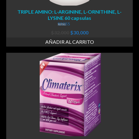
TRIPLE AMINO: L-ARGININE, L-ORNITHINE, L-
LYSINE 60 capsulas
Valorado en
$
32,000
$
30,000
5.00
de 5
AÑADIR AL CARRITO