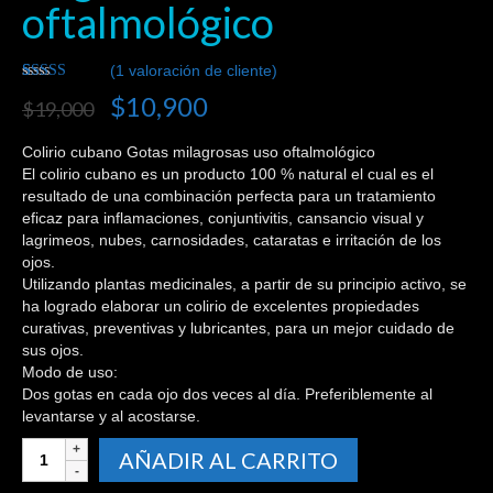
oftalmológico
(
1
valoración de cliente)
Valorado
1
$
10,900
$
19,000
5.00
sobre 5
basado en
puntuación
Colirio cubano Gotas milagrosas uso oftalmológico
de cliente
El colirio cubano es un producto 100 % natural el cual es el
resultado de una combinación perfecta para un tratamiento
eficaz para inflamaciones, conjuntivitis, cansancio visual y
lagrimeos, nubes, carnosidades, cataratas e irritación de los
ojos.
Utilizando plantas medicinales, a partir de su principio activo, se
ha logrado elaborar un colirio de excelentes propiedades
curativas, preventivas y lubricantes, para un mejor cuidado de
sus ojos.
Modo de uso:
Dos gotas en cada ojo dos veces al día. Preferiblemente al
levantarse y al acostarse.
Colirio
AÑADIR AL CARRITO
cubano
Gotas