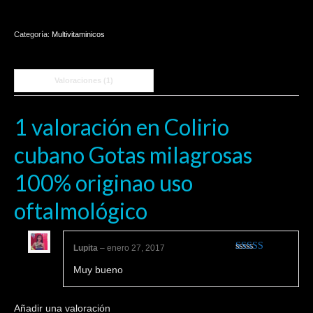
milagrosas
100%
Categoría:
Multivitaminicos
originao
uso
oftalmológico
Valoraciones (1)
cantidad
1 valoración en
Colirio
cubano Gotas milagrosas
100% originao uso
oftalmológico
Lupita
–
enero 27, 2017
Valorado en
Muy bueno
5
de 5
Añadir una valoración