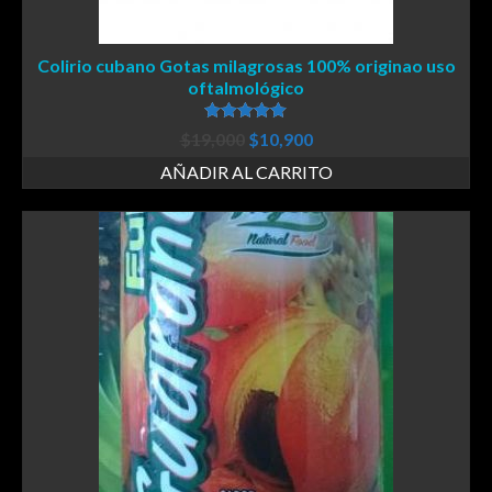
Colirio cubano Gotas milagrosas 100% originao uso
oftalmológico
Valorado en
$
19,000
$
10,900
5.00
de 5
AÑADIR AL CARRITO