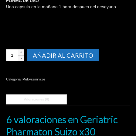
FORMA DE USO
Una capsula en la mañana 1 hora despues del desayuno
Geriatric
AÑADIR AL CARRITO
Pharmaton
Suizo
x30
capsulas
Categoría:
Multivitaminicos
cantidad
Valoraciones (6)
6 valoraciones en
Geriatric
Pharmaton Suizo x30