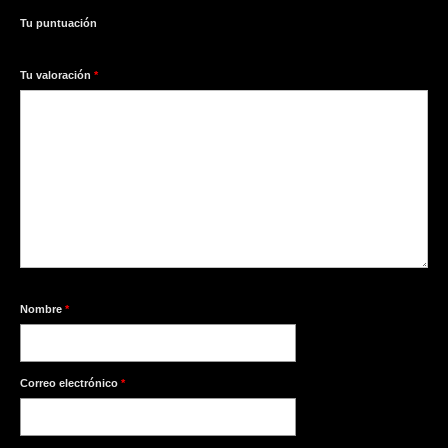
Tu puntuación
1
2
3
4
5
Tu valoración
*
Nombre
*
Correo electrónico
*