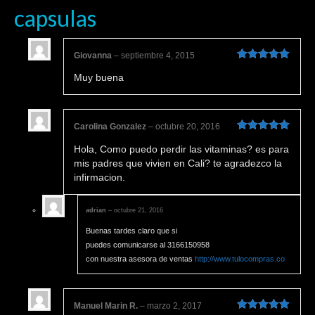
capsulas
Giovanna
–
septiembre 4, 2015
Valorado en
Muy buena
5
de 5
Carolina Gonzalez
–
octubre 20, 2016
Valorado en
Hola, Como puedo perdir las vitaminas? es para
5
de 5
mis padres que vivien en Cali? te agradezco la
infirmacion.
adrian
–
octubre 21, 2016
Buenas tardes claro que si
puedes comunicarse al 3166150958
con nuestra asesora de ventas
http://www.tulocompras.co
Manuel Marin R.
–
marzo 2, 2017