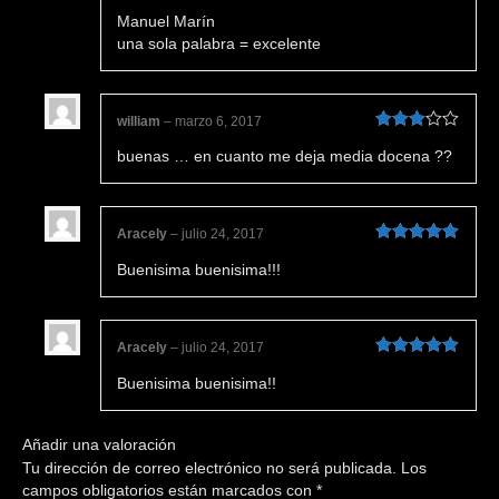
Valorado en
Manuel Marín
5
de 5
una sola palabra = excelente
william
–
marzo 6, 2017
Valorado
buenas … en cuanto me deja media docena ??
en
3
de
5
Aracely
–
julio 24, 2017
Valorado en
Buenisima buenisima!!!
5
de 5
Aracely
–
julio 24, 2017
Valorado en
Buenisima buenisima!!
5
de 5
Añadir una valoración
Tu dirección de correo electrónico no será publicada.
Los
campos obligatorios están marcados con
*