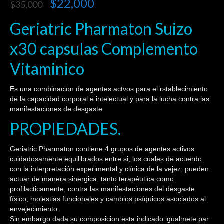
$
22,000
$
35,000
4.67
sobre
5 basado
en
Geriatric Pharmaton Suizo
puntuaciones
de clientes
x30 capsulas Complemento
Vitaminico
Es una combinacion de agentes actvos para el rstablecimiento
de la capacidad corporal e intelectual y para la lucha contra las
manifestaciones de desgaste.
PROPIEDADES.
Geriatric Pharmaton contiene 4 grupos de agentes activos
cuidadosamente equilibrados entre si, los cuales de acuerdo
con la interpretación experimental y clínica de la vejez, pueden
actuar de manera sinergica, tanto terapéutica como
profilacticamente, contra las manifestaciones del desgaste
físico, molestias funcionales y cambios psíquicos asociados al
envejecimiento.
Sin embargo dada su composicion esta indicado igualmete par