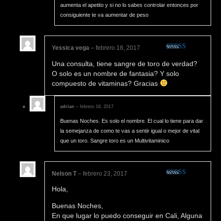
aumenta el apetito y si no lo sabes controlar entonces por
consiguiente te va aumentar de peso
Yessica vega
–
febrero 18, 2017
Valorado en
Una consulta, tiene sangre de toro de verdad?
5
de 5
O solo es un nombre de fantasia? Y solo
compuesto de vitaminas? Gracias
adrian
–
febrero 18, 2017
Buenas Noches. Es solo el nombre. El cual lo tiene para dar
la semejanza de como te vas a sentir igual o mejor de vital
que un toro. Sangre toro es un Multivitaminico
Nelson T
–
febrero 23, 2017
Valorado en
Hola,
5
de 5
Buenas Noches,
En que lugar lo puedo conseguir en Cali, Alguna