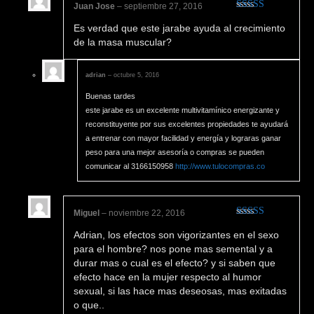
Juan Jose
–
septiembre 27, 2016
Valorado
Es verdad que este jarabe ayuda al crecimiento
en
4
de 5
de la masa muscular?
adrian
–
octubre 5, 2016
Buenas tardes
este jarabe es un excelente multivitamínico energizante y
reconstituyente por sus excelentes propiedades te ayudará
a entrenar con mayor facilidad y energía y lograras ganar
peso para una mejor asesoría o compras se pueden
comunicar al 3166150958
http://www.tulocompras.co
Miguel
–
noviembre 22, 2016
Valorado en
Adrian, los efectos son vigorizantes en el sexo
5
de 5
para el hombre? nos pone mas semental y a
durar mas o cual es el efecto? y si saben que
efecto hace en la mujer respecto al humor
sexual, si las hace mas deseosas, mas exitadas
o que..