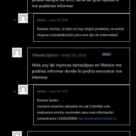
me pudieras informar
adrian
–
mayo 18, 2016
Buenas noches, si claro no hay ningún problema, no existe
ninguna contraindicación para este tipo de enfermedad
Yolanda Quiroz
–
mayo 18, 2016
Valorado
Hola soy de reynosa tamaulipas en México me
en
2
de 5
podrias informar donde lo podría encontrar me
interesa
adrian
–
mayo 19, 2016
Buenas tardes
nosotros estamos ubicados en cali Colombia solo
realizamos envíos nacionales para mas informacion
comunicarse l 3166150958
http://www.tulocompras.co