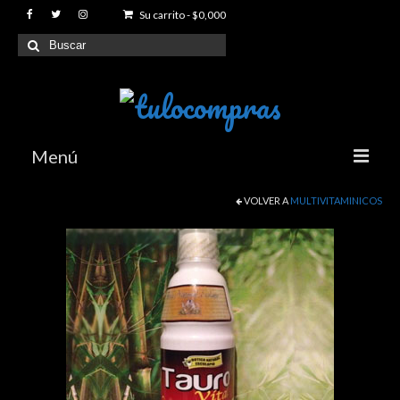
Su carrito
-
$
0,000
Buscar
por:
Menú
VOLVER A
MULTIVITAMINICOS
Index
Productos
Articulaciones y Movilidad
Reductores de peso
Sexuales y Eroticos
Proteinas y Suplementos para Gimnasio