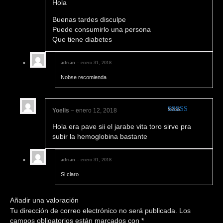
Hola
5
de 5
Buenas tardes disculpe
Puede consumirlo una persona
Que tiene diabetes
adrian
–
enero 31, 2018
Nobse recomienda
Yoelis
–
enero 12, 2018
Valorado en
Hola era pave sii el jarabe vita toro sirve pra
5
de 5
subir la hemoglobina bastante
adrian
–
enero 31, 2018
Si claro
Añadir una valoración
Tu dirección de correo electrónico no será publicada.
Los
campos obligatorios están marcados con
*