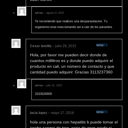
adrian
–
agosto 9, 2015
Te recomiendo que realices una desparasitacion. Tu
organismo esta reaccionando asi a raiz de los parasitos
Cesar lamilla
–
julio 29, 2015
Valorado
Hola, por favor me pueden decir donde de
en
4
de 5
cuantos mililitros es y donde puedo adquirir el
producto en cali, un número de contacto y que
cantidad puedo adquirir. Gracias 3113237360
adrian
–
julio 31, 2015
3153026805
lucia lopez
–
mayo 17, 2016
Valorado en
hola una persona con hepatitis b puede tomar el
5
de 5
jarabe sangre de toro, seria de gran ayuda si