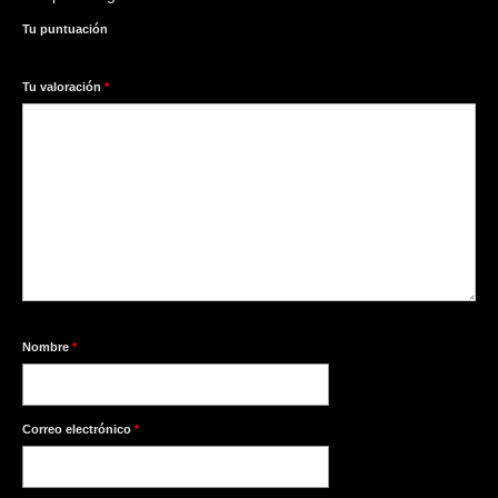
Tu puntuación
1
2
3
4
5
Tu valoración
*
Nombre
*
Correo electrónico
*