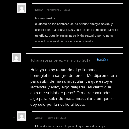
adrian
–
noviembre 24, 2016
buenas tardes
el efecto en los hombres es de brindar energía sexual y
erecciones mas duraderas y fuertes en las mujeres también
es eficaz pues le aumenta su livido sexual y por lo tanto
ontendra mejor desempeño en la actividad
Johana rosas perez
–
enero 20, 2017
Valorado en
Hola yo estoy tomando algo llamado
5
de 5
hemoglobina sangre de toro… Me dijeron q era
para subir de masa muscular, ya que estoy en
lactancia y estoy algo delgada, es cierto que
esto me subirá de peso? O me recomiendas
algo para subir de masa muscular, aún que le
doy sólo por la noche al bebe..!
adrian
–
febrero 18, 2017
El producto no sube de peso lo que sucede es que el