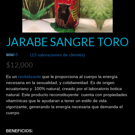
Digestion
Multivitaminicos
Circulacion y purificacion de la sangre
JARABE SANGRE TORO
Mujeres
(
13
valoraciones de clientes)
Ropa para hombre y mujer
Valorado
12
$
12,000
4.33
sobre
5 basado
Juegos y accesorios
en
Es un
revitalizante
que le proporciona al cuerpo la energía
puntuaciones
Calculos
de clientes
necesaria en la sexualidad, y cotidianeidad. Es de origen
ecuatoriano y 100% natural, creado por el laboratorio botica
Diabetes
natural. Este producto reconstituyente cuenta con propiedades
vitamínicas que le ayudaran a tener un estilo de vida
vigorizante, generando la energía necesaria que demanda el
Control de adicciones y stres
cuerpo.
Efectuar Compra
BENEFICIOS:
Realizar Pedido