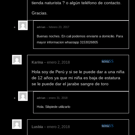
tienda naturista ? o algún teléfono de contacto.
Gracias.
adrian
–
febrero 23, 2017
Buenas noches. En cali podemos enviarte a domicilio. Para
mayor informacion whastapp 3153026805
Karina
–
enero 2, 2018
Valorado en
Hola soy de Perú y si se le puede dar a una niña
5
de 5
de 12 años ya que mi niña es baja de estatura
se le puede dar el jarabe sangre de toro
adrian
–
enero 31, 2018
Hola. Sibpiede utilizarlo
Lusbia
–
enero 2, 2018
Valorado en