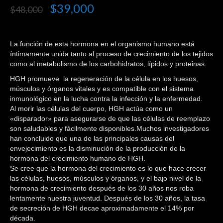
Valorado
9
$
39,000
$
48,000
4.44
sobre 5
basado en
puntuaciones
de
La función de esta hormona en el organismo humano está
clientes
íntimamente unida tanto al proceso de crecimiento de los tejidos
como al metabolismo de los carbohidratos, lípidos y proteinas.
HGH promueve la regeneración de la célula en los huesos,
músculos y órganos vitales y es compatible con el sistema
inmunológico en la lucha contra la infección y la enfermedad.
Al morir las células del cuerpo, HGH actúa como un
«disparador» para asegurarse de que las células de reemplazo
son saludables y fácilmente disponibles.Muchos investigadores
han concluido que una de las principales causas del
envejecimiento es la disminución de la producción de la
hormona del crecimiento humano de HGH.
Se cree que la hormona del crecimiento es lo que hace crecer
las células, huesos, músculos y órganos, y el bajo nivel de la
hormona de crecimiento después de los 30 años nos roba
lentamente nuestra juventud. Después de los 30 años, la tasa
de secreción de HGH decae aproximadamente el 14% por
década.