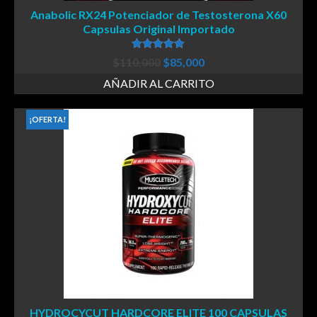
Anabolic RX24 Potenciador de Testosterona X60
Capsulas Original Importado
Valorado en
$
110,000
$
85,000
5.00
de 5
AÑADIR AL CARRITO
¡OFERTA!
HYDROCYCUT HARDCORE ELITE 100 CAPSULAS