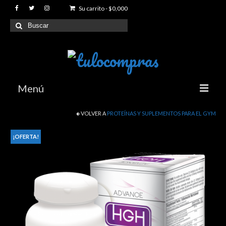
Su carrito
-
$
0,000
Buscar
por:
Menú
VOLVER A
PROTEÍNAS Y SUPLEMENTOS PARA EL GYM
Index
Productos
¡OFERTA!
Articulaciones y Movilidad
Reductores de peso
Sexuales y Eroticos
Proteinas y Suplementos para Gimnasio