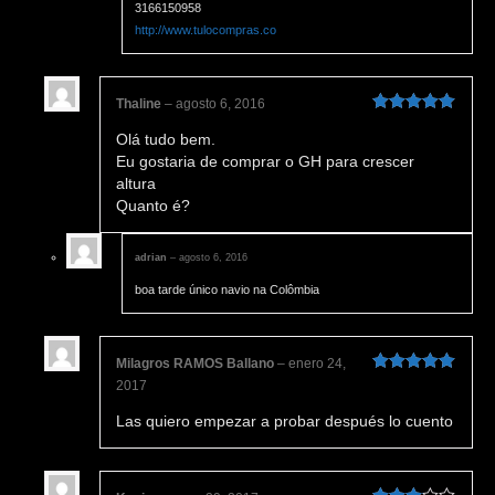
3166150958
http://www.tulocompras.co
Thaline
–
agosto 6, 2016
Valorado en
Olá tudo bem.
5
de 5
Eu gostaria de comprar o GH para crescer
altura
Quanto é?
adrian
–
agosto 6, 2016
boa tarde único navio na Colômbia
Milagros RAMOS Ballano
–
enero 24,
Valorado en
2017
5
de 5
Las quiero empezar a probar después lo cuento