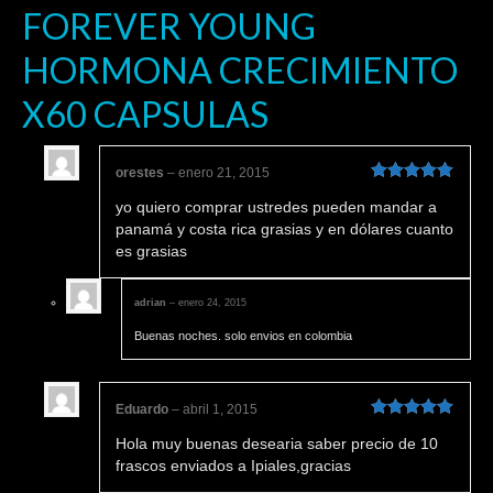
FOREVER YOUNG
HORMONA CRECIMIENTO
X60 CAPSULAS
orestes
–
enero 21, 2015
Valorado en
yo quiero comprar ustredes pueden mandar a
5
de 5
panamá y costa rica grasias y en dólares cuanto
es grasias
adrian
–
enero 24, 2015
Buenas noches. solo envios en colombia
Eduardo
–
abril 1, 2015
Valorado en
Hola muy buenas desearia saber precio de 10
5
de 5
frascos enviados a Ipiales,gracias