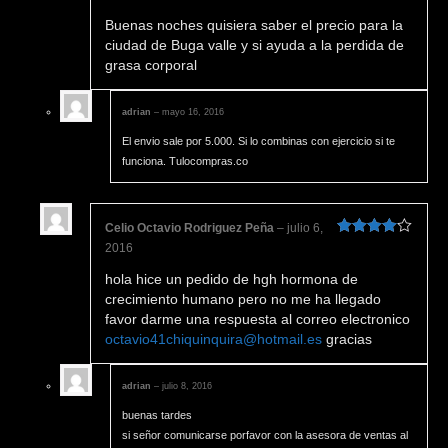
Valorado en
Buenas noches quisiera saber el precio para la
5
de 5
ciudad de Buga valle y si ayuda a la perdida de
grasa corporal
adrian
–
mayo 16, 2016
El envio sale por 5.000. Si lo combinas con ejercicio si te
funciona. Tulocompras.co
Celio Octavio Rodriguez Peña
–
julio 6,
Valorado
2016
en
4
de 5
hola hice un pedido de hgh hormona de
crecimiento humano pero no me ha llegado
favor darme una respuesta al correo electronico
octavio41chiquinquira@hotmail.es
gracias
adrian
–
julio 8, 2016
buenas tardes
si señor comunicarse porfavor con la asesora de ventas al