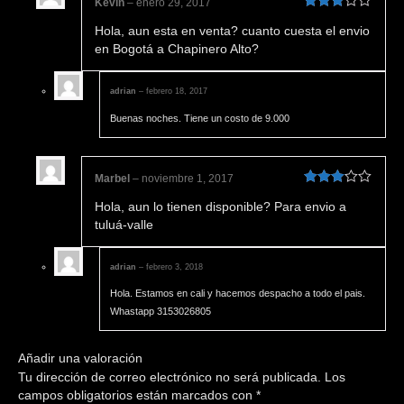
Kevin
–
enero 29, 2017
Valorado
Hola, aun esta en venta? cuanto cuesta el envio
en
3
de
5
en Bogotá a Chapinero Alto?
adrian
–
febrero 18, 2017
Buenas noches. Tiene un costo de 9.000
Marbel
–
noviembre 1, 2017
Valorado
Hola, aun lo tienen disponible? Para envio a
en
3
de
5
tuluá-valle
adrian
–
febrero 3, 2018
Hola. Estamos en cali y hacemos despacho a todo el pais.
Whastapp 3153026805
Añadir una valoración
Tu dirección de correo electrónico no será publicada.
Los
campos obligatorios están marcados con
*