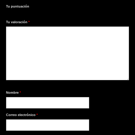
Tu puntuación
1
2
3
4
5
Tu valoración
*
Nombre
*
Correo electrónico
*