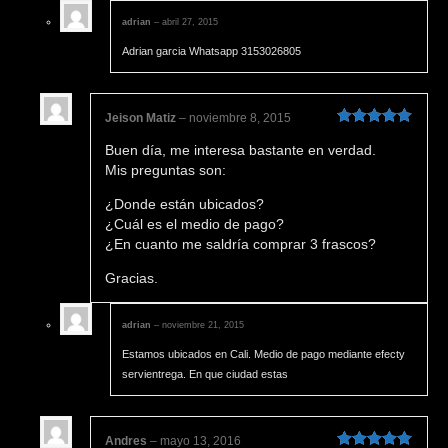
adrian
–
abril 27, 2015
Adrian garcia Whatsapp 3153026805
Jeison Matiz
–
noviembre 8, 2015
Valorado en
Buen día, me interesa bastante en verdad.
5
de 5
Mis preguntas son:
¿Donde están ubicados?
¿Cuál es el medio de pago?
¿En cuanto me saldría comprar 3 frascos?
Gracias.
adrian
–
noviembre 21, 2015
Estamos ubicados en Cali. Medio de pago mediante efecty
servientrega. En que ciudad estas
Andres
–
mayo 13, 2016