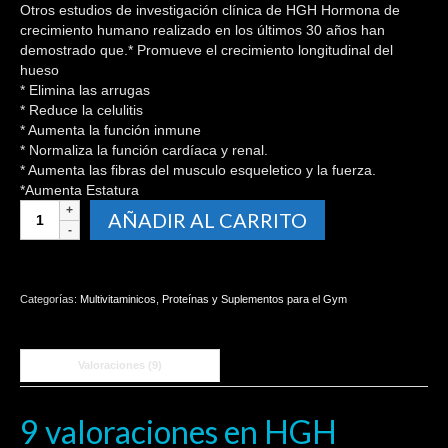
Otros estudios de investigación clínica de HGH Hormona de
crecimiento humano realizado en los últimos 30 años han
demostrado que.* Promueve el crecimiento longitudinal del
hueso
* Elimina las arrugas
* Reduce la celulitis
* Aumenta la función inmune
* Normaliza la función cardíaca y renal.
* Aumenta las fibras del musculo esqueletico y la fuerza.
*Aumenta Estatura
HGH
AÑADIR AL CARRITO
FOREVER
YOUNG
HORMONA
CRECIMIENTO
Categorías:
Multivitaminicos
,
Proteínas y Suplementos para el Gym
X60
CAPSULAS
cantidad
Valoraciones (9)
9 valoraciones en
HGH