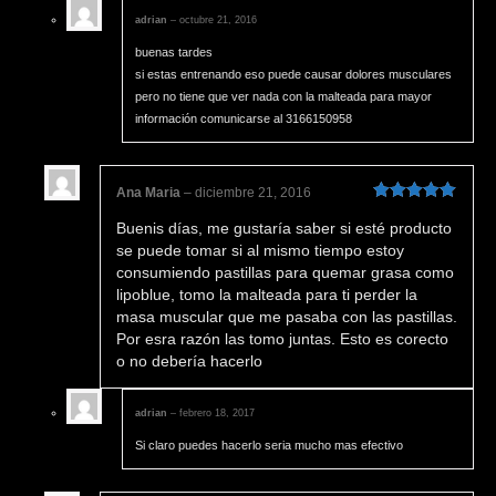
adrian
–
octubre 21, 2016
buenas tardes
si estas entrenando eso puede causar dolores musculares
pero no tiene que ver nada con la malteada para mayor
información comunicarse al 3166150958
Ana Maria
–
diciembre 21, 2016
Valorado en
Buenis días, me gustaría saber si esté producto
5
de 5
se puede tomar si al mismo tiempo estoy
consumiendo pastillas para quemar grasa como
lipoblue, tomo la malteada para ti perder la
masa muscular que me pasaba con las pastillas.
Por esra razón las tomo juntas. Esto es corecto
o no debería hacerlo
adrian
–
febrero 18, 2017
Si claro puedes hacerlo seria mucho mas efectivo