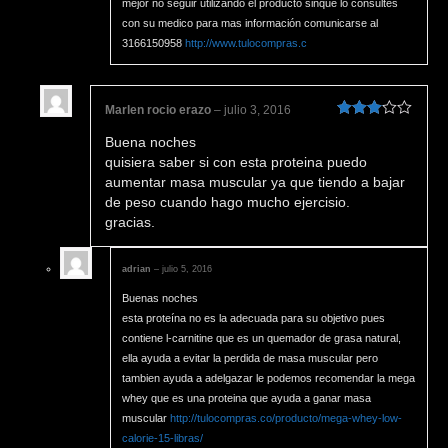
mejor no seguir utilizando el producto sinque lo consultes
con su medico para mas información comunicarse al
3166150958
http://www.tulocompras.c
Marlen rocio erazo
–
julio 3, 2016
Valorado
Buena noches
en
3
de
5
quisiera saber si con esta proteina puedo
aumentar masa muscular ya que tiendo a bajar
de peso cuando hago mucho ejercisio.
gracias.
adrian
–
julio 5, 2016
Buenas noches
esta proteína no es la adecuada para su objetivo pues
contiene l-carnitine que es un quemador de grasa natural,
ella ayuda a evitar la perdida de masa muscular pero
tambien ayuda a adelgazar le podemos recomendar la mega
whey que es una proteina que ayuda a ganar masa
muscular
http://tulocompras.co/producto/mega-whey-low-
calorie-15-libras/