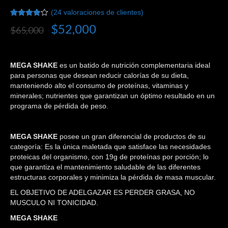
(
24
valoraciones de clientes)
Valorado
24
$
52,000
$
65,000
3.92
sobre 5
basado
en
puntuaciones
MEGA SHAKE
es un batido de nutrición complementaria ideal
de
clientes
para personas que desean reducir calorías de su dieta,
manteniendo alto el consumo de proteínas, vitaminas y
minerales; nutrientes que garantizan un óptimo resultado en un
programa de pérdida de peso.
MEGA SHAKE
posee un gran diferencial de productos de su
categoría: Es la única maletada que satisface las necesidades
proteicas del organismo, con 19g de proteínas por porción; lo
que garantiza el mantenimiento saludable de las diferentes
estructuras corporales y minimiza la pérdida de masa muscular.
EL OBJETIVO DE ADELGAZAR ES PERDER GRASA, NO
MUSCULO NI TONICIDAD.
MEGA SHAKE