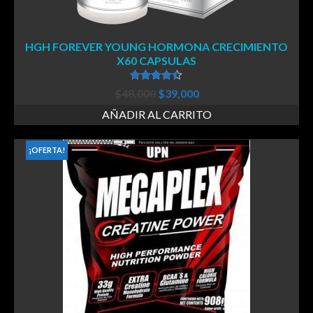
HGH FOREVER YOUNG HORMONA CRECIMIENTO
X60 CAPSULAS
Valorado en
$
48,000
$
39,000
4.44
de 5
AÑADIR AL CARRITO
¡OFERTA!