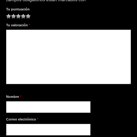
Tu puntuación
1
2
3
4
5
Tu valoración
*
Nombre
*
Correo electrónico
*