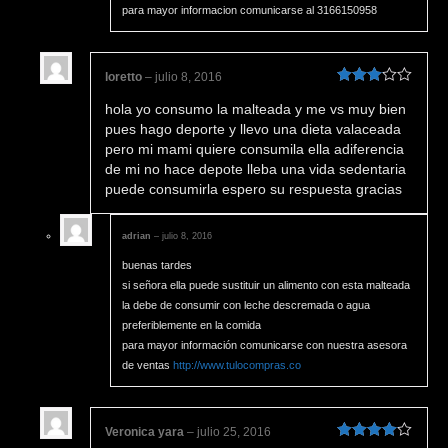
para mayor informacion comunicarse al 3166150958
loretto
–
julio 8, 2016
Valorado
hola yo consumo la malteada y me vs muy bien
en
3
de
5
pues hago deporte y llevo una dieta valaceada
pero mi mami quiere consumila ella adiferencia
de mi no hace depote lleba una vida sedentaria
puede consumirla espero su respuesta gracias
adrian
–
julio 8, 2016
buenas tardes
si señora ella puede sustituir un alimento con esta malteada
la debe de consumir con leche descremada o agua
preferiblemente en la comida
para mayor información comunicarse con nuestra asesora
de ventas
http://www.tulocompras.co
Veronica yara
–
julio 25, 2016