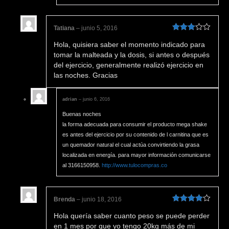
Tatiana
–
junio 5, 2016
Valorado
Hola, quisiera saber el momento indicado para
en
3
de
5
tomar la malteada y la dosis, si antes o después
del ejercicio, generalmente realizó ejercicio en
las noches. Gracias
adrian
–
junio 6, 2016
Buenas noches
la forma adecuada para consumir el producto mega shake
es antes del ejercicio por su contenido de l carnitina que es
un quemador natural el cual actúa convirtiendo la grasa
localizada en energía. para mayor información comunicarse
al 3166150958.
http://www.tulocompras.co
Brenda
–
junio 18, 2016
Valorado
Hola quería saber cuanto peso se puede perder
en
4
de 5
en 1 mes por que yo tengo 20kg más de mi