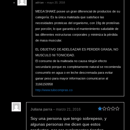
adrian
–
mayo 20, 2016
MEGA SHAKE posee un gran diferencial de productos de su
categoría: Es la única maletada que satisface las
necesidades proteicas del organismo, con 19g de proteínas
por porción; lo que garantiza el mantenimiento saludable de
las diferentes estructuras corporales y minimiza la pérdida
de masa muscular.
EL OBJETIVO DE ADELGAZAR ES PERDER GRASA, NO
MUSCULO NI TONICIDAD.
El consumo de la malteada no causa ningún efecto
secundario porque es completamente natural se recomienda
consumirlo en agua o en leche descremada para evitar
ganar peso para mayor informacion comunicarse al
3166150958
http://www.tulocompras.co
Juliana parra
–
marzo 21, 2016
Valorado
Soy una persona que tengo sobrepeso, y
en
1
algunas personas me dicen que estos
de