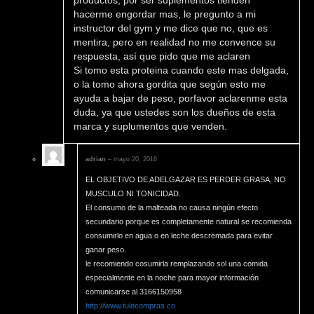
productos, por ser suplementos tienden
5
hacerme engordar mas, le pregunto a mi
instructor del gym y me dice que no, que es
mentira, pero en realidad no me convence su
respuesta, así que pido que me aclaren
Si tomo esta proteina cuando este mas delgada,
o la tomo ahora gordita que según esto me
ayuda a bajar de peso, porfavor aclarenme esta
duda, ya que ustedes son los dueños de esta
marca y suplumentos que venden.
adrian
–
mayo 20, 2016
EL OBJETIVO DE ADELGAZAR ES PERDER GRASA, NO
MUSCULO NI TONICIDAD.
El consumo de la malteada no causa ningún efecto
secundario porque es completamente natural se recomienda
consumirlo en agua o en leche descremada para evitar
ganar peso.
le recomiendo cosumirla remplazando sol una comida
especialmente en la noche para mayor información
comunicarse al 3166150958
http://www.tulocompras.co