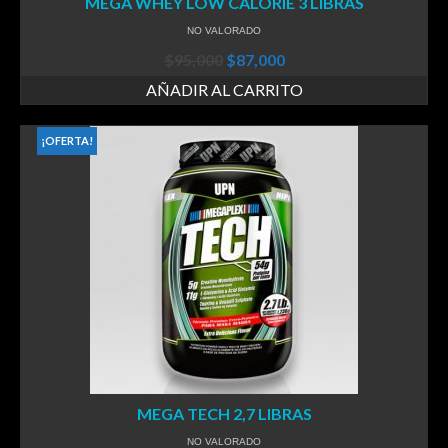
MEGA WHEY LOW CALORIE 3 LIBRAS
NO VALORADO
$
95,000
$
87,000
AÑADIR AL CARRITO
¡OFERTA!
MEGA TECH 2,7 LIBRAS
NO VALORADO