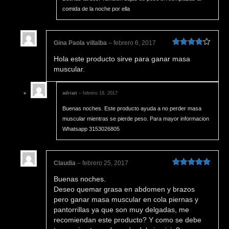
comida de la noche por ella
Gina Paola villalba
–
febrero 6, 2017
Valorado
Hola este producto sirve para ganar masa
en
4
de 5
muscular.
adrian
–
febrero 18, 2017
Buenas noches. Este producto ayuda a no perder masa
muscular mientras se pierde peso. Para mayor informacion
Whatsapp 3153026805
Claudia
–
febrero 25, 2017
Valorado en
Buenas noches.
5
de 5
Deseo quemar grasa en abdomen y brazos
pero ganar masa muscular en cola piernas y
pantorrillas ya que son muy delgadas, me
recomiendan este producto? Y como se debe