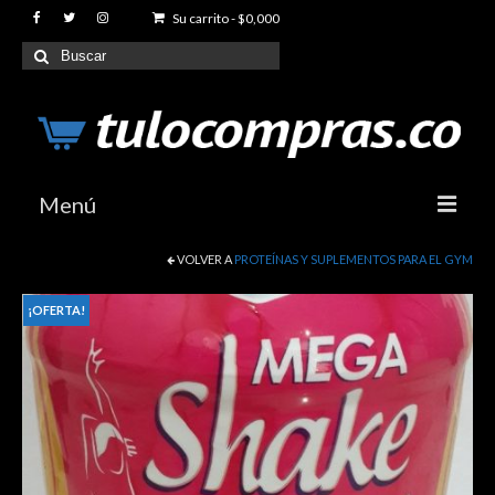
Su carrito
-
$
0,000
Buscar
por:
Menú
VOLVER A
PROTEÍNAS Y SUPLEMENTOS PARA EL GYM
Index
Productos
¡OFERTA!
Articulaciones y Movilidad
Reductores de peso
Sexuales y Eroticos
Proteinas y Suplementos para Gimnasio