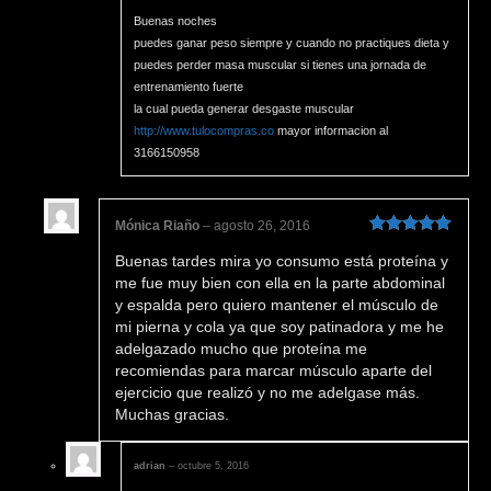
Buenas noches
puedes ganar peso siempre y cuando no practiques dieta y
puedes perder masa muscular si tienes una jornada de
entrenamiento fuerte
la cual pueda generar desgaste muscular
http://www.tulocompras.co
mayor informacion al
3166150958
Mónica Riaño
–
agosto 26, 2016
Valorado en
Buenas tardes mira yo consumo está proteína y
5
de 5
me fue muy bien con ella en la parte abdominal
y espalda pero quiero mantener el músculo de
mi pierna y cola ya que soy patinadora y me he
adelgazado mucho que proteína me
recomiendas para marcar músculo aparte del
ejercicio que realizó y no me adelgase más.
Muchas gracias.
adrian
–
octubre 5, 2016