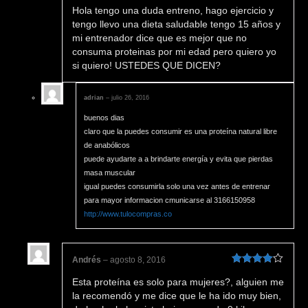
Valorado
Hola tengo una duda entreno, hago ejercicio y
en
4
de 5
tengo llevo una dieta saludable tengo 15 años y
mi entrenador dice que es mejor que no
consuma proteinas por mi edad pero quiero yo
si quiero! USTEDES QUE DICEN?
adrian
–
julio 26, 2016
buenos dias
claro que la puedes consumir es una proteína natural libre
de anabólicos
puede ayudarte a a brindarte energía y evita que pierdas
masa muscular
igual puedes consumirla solo una vez antes de entrenar
para mayor informacion cmunicarse al 3166150958
http://www.tulocompras.co
Andrés
–
agosto 8, 2016
Valorado
Esta proteína es solo para mujeres?, alguien me
en
4
de 5
la recomendó y me dice que le ha ido muy bien,