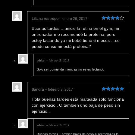
Liliana restrepo
–
enero 26, 2017
Valorado
Buenas tardes ….inicie la rutina en el gym, mi
en
4
de 5
entrenador me recomendó la proteina, pero
estoy lactando ya mi bebé tiene 6 meses …se
puede consumir está proteina?
adrian
–
febrero 18, 2017
Solo se rcomienda mientras no estes lactando
Sandra
–
febrero 3, 2017
Valorado en
Hola buenas tardes esta malteada solo funciona
5
de 5
con ejercicio.. O también uno baja de peso sin
ejercicio..
adrian
–
febrero 18, 2017
Buenas tardes. Tambien bajas de peso si reemplazas la