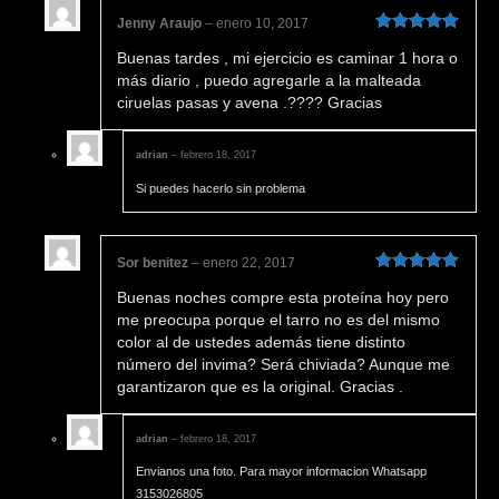
Jenny Araujo
–
enero 10, 2017
Valorado en
Buenas tardes , mi ejercicio es caminar 1 hora o
5
de 5
más diario , puedo agregarle a la malteada
ciruelas pasas y avena .???? Gracias
adrian
–
febrero 18, 2017
Si puedes hacerlo sin problema
Sor benitez
–
enero 22, 2017
Valorado en
Buenas noches compre esta proteína hoy pero
5
de 5
me preocupa porque el tarro no es del mismo
color al de ustedes además tiene distinto
número del invima? Será chiviada? Aunque me
garantizaron que es la original. Gracias .
adrian
–
febrero 18, 2017
Envianos una foto. Para mayor informacion Whatsapp
3153026805