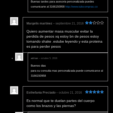
Buenas tardes para asesoria personalizada puedes
comunicarte al 3166150958
http://www.tulocompras.co
Margelis martinez
–
septiembre 21, 2016
Valorado
Quiero aumentar masa muscular evitar la
en
2
de 5
perdida de pesos xq estoy bn de pesos estoy
tomando shake .estube leyendo y esta proteina
es para perder pesos
adrian
–
octubre 5, 2016
Buenos dias
para su consulta mas personalizada puede comunicarse al
3166150958
Esthefania Preciado
–
octubre 21, 2016
Valorado en
Es normal que te duelan partes del cuerpo
5
de 5
como los brazos y las piernas?