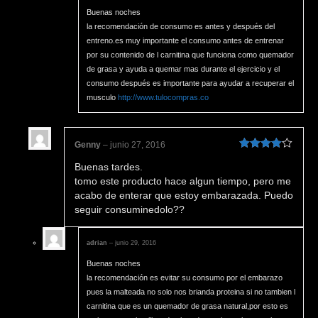
Buenas noches
la recomendación de consumo es antes y después del
entreno.es muy importante el consumo antes de entrenar
por su contenido de l carnitina que funciona como quemador
de grasa y ayuda a quemar mas durante el ejercicio y el
consumo después es importante para ayudar a recuperar el
musculo
http://www.tulocompras.co
Genny
–
junio 27, 2016
Valorado
Buenas tardes.
en
4
de 5
tomo este producto hace algun tiempo, pero me
acabo de enterar que estoy embarazada. Puedo
seguir consuminedolo??
adrian
–
junio 29, 2016
Buenas noches
la recomendación es evitar su consumo por el embarazo
pues la malteada no solo nos brianda proteina si no tambien l
carnitina que es un quemador de grasa natural,por esto es