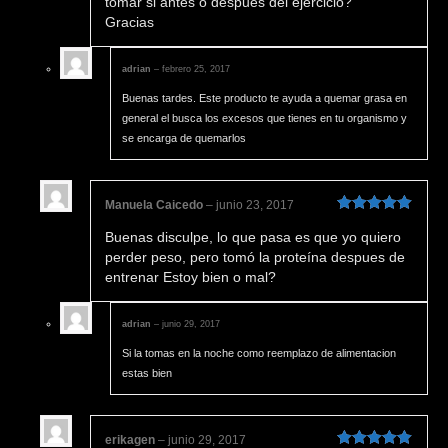
tomar si antes o después del ejercicio?
Gracias
adrian
–
febrero 25, 2017
Buenas tardes. Este producto te ayuda a quemar grasa en
general el busca los excesos que tienes en tu organismo y
se encarga de quemarlos
Manuela Caicedo
–
junio 23, 2017
Valorado en
Buenas disculpe, lo que pasa es que yo quiero
5
de 5
perder peso, pero tomó la proteína despues de
entrenar Estoy bien o mal?
adrian
–
junio 29, 2017
Si la tomas en la noche como reemplazo de alimentacion
estas bien
erikagen
–
junio 29, 2017