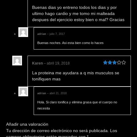
Valorado en
Buenas dias yo entreno todos los dias y por
5
de 5
ultimo hago cardio y me tomo mi malteada
despues del ejercicio estoy bien o mal? Gracias
adrian
–
julio 7, 2017
Buenas noches. Asi esta bien como lo haces
Karen
–
abril 19, 2018
Valorado
La proteina me ayudara a q mis musculos se
en
3
de
5
tonifiquen mas
adrian
–
abril 21, 2018
Hola. Si claro tonifica y elimina grasa que el cuerpo no
necesita
Añadir una valoración
Tu dirección de correo electrónico no será publicada.
Los
campos obligatorios están marcados con
*