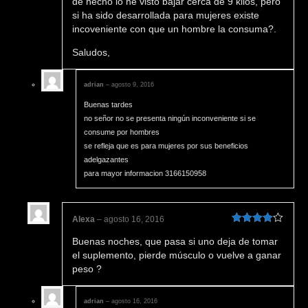
de hecho lo he visto bajar cerca de 9 kilos, pero
si ha sido desarrollada para mujeres existe
incoveniente con que un hombre la consuma?.
Saludos,
adrian
–
agosto 9, 2016
Buenas tardes
no señor no se presenta ningún inconveniente si se
consume por hombres
se refleja que es para mujeres por sus beneficios
adelgazantes
para mayor informacion 3166150958
Alexa
–
agosto 16, 2016
Valorado
Buenas noches, que pasa si uno deja de tomar
en
4
de 5
el suplemento, pierde músculo o vuelve a ganar
peso ?
adrian
–
agosto 16, 2016