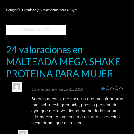
PROTEINA
PARA
Categoría:
Proteínas y Suplementos para el Gym
MUJER
cantidad
Valoraciones (24)
24 valoraciones en
MALTEADA MEGA SHAKE
PROTEINA PARA MUJER
Juliana parra
–
marzo 21, 2016
Valorado
Buenas noches, me gustaría que me informarán
en
1
mas sobre este producto, pues la persona del
de
gym que me la vendio no me ha dado buena
5
informacion, y tampoco me aclaran los efectos
secundarios que esto tiene.