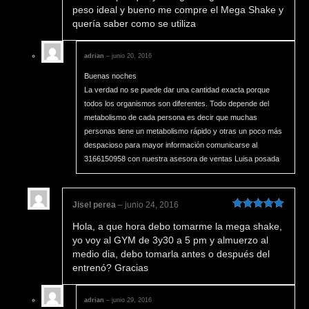
peso ideal y bueno me compre el Mega Shake y
quería saber como se utiliza
adrian
–
junio 20, 2016
Buenas noches
La verdad no se puede dar una cantidad exacta porque
todos los organismos son diferentes. Todo depende del
metabolismo de cada persona es decir que muchas
personas tiene un metabolismo rápido y otras un poco más
despacioso para mayor información comunicarse al
3166150958 con nuestra asesora de ventas Luisa posada
Jisel perea
–
junio 24, 2016
Valorado en
Hola, a que hora debo tomarme la mega shake,
5
de 5
yo voy al GYM de 3y30 a 5 pm y almuerzo al
medio dia, debo tomarla antes o después del
entrenó? Gracias
adrian
–
junio 29, 2016