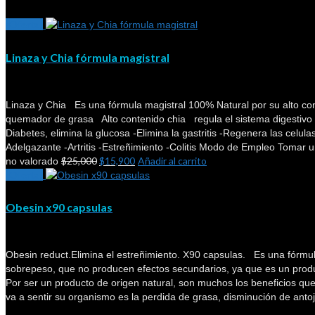
¡Oferta!
Linaza y Chia fórmula magistral
Linaza y Chia Es una fórmula magistral 100% Natural por su alto cont
quemador de grasa Alto contenido chia regula el sistema digestiv
Diabetes, elimina la glucosa -Elimina la gastritis -Regenera las celul
Adelgazante -Artritis -Estreñimiento -Colitis Modo de Empleo Tomar
$
25,000
$
15,900
Añadir al carrito
no valorado
¡Oferta!
Obesin x90 capsulas
Obesin reduct.Elimina el estreñimiento. X90 capsulas. Es una fórmu
sobrepeso, que no producen efectos secundarios, ya que es un prod
Por ser un producto de origen natural, son muchos los beneficios que
va a sentir su organismo es la perdida de grasa, disminución de antoj