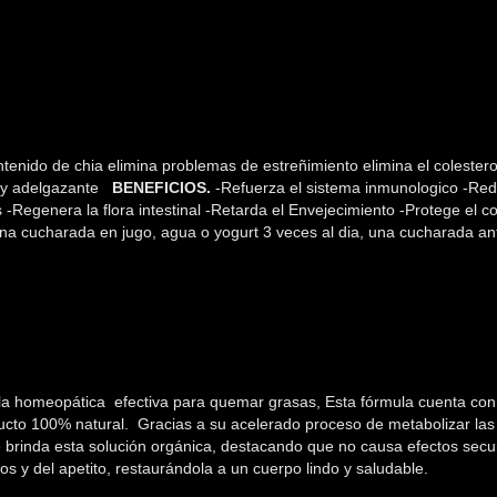
enido de chia elimina problemas de estreñimiento elimina el colestero
o y adelgazante
BENEFICIOS.
-Refuerza el sistema inmunologico -Reduce
as -Regenera la flora intestinal -Retarda el Envejecimiento -Protege el c
 una cucharada en jugo, agua o yogurt 3 veces al dia, una cucharada 
la homeopática efectiva para quemar grasas, Esta fórmula cuenta con 
ucto 100% natural. Gracias a su acelerado proceso de metabolizar l
 brinda esta solución orgánica, destacando que no causa efectos secunda
os y del apetito, restaurándola a un cuerpo lindo y saludable.