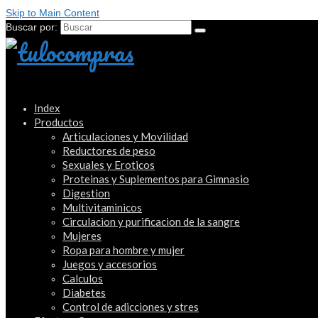
Skip to Main Content
Buscar por:
Index
Productos
Articulaciones y Movilidad
Reductores de peso
Sexuales y Eroticos
Proteinas y Suplementos para Gimnasio
Digestion
Multivitaminicos
Circulacion y purificacion de la sangre
Mujeres
Ropa para hombre y mujer
Juegos y accesorios
Calculos
Diabetes
Control de adicciones y stres