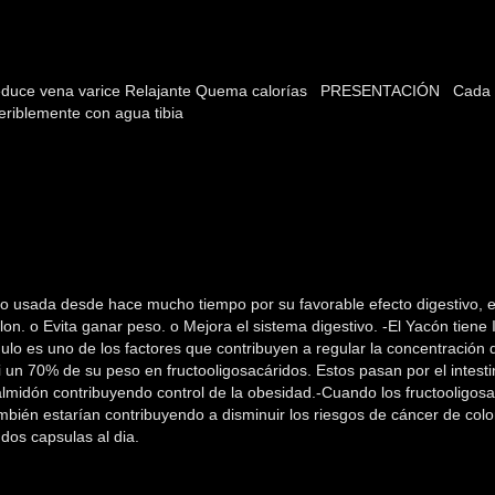
res Reduce vena varice Relajante Quema calorías PRESENTACIÓN Cada 
riblemente con agua tibia
 usada desde hace mucho tiempo por su favorable efecto digestivo, es
lon. o Evita ganar peso. o Mejora el sistema digestivo. -El Yacón tiene 
lo es uno de los factores que contribuyen a regular la concentración d
i un 70% de su peso en fructooligosacáridos. Estos pasan por el intest
midón contribuyendo control de la obesidad.-Cuando los fructooligosacár
ambién estarían contribuyendo a disminuir los riesgos de cáncer de colon
 dos capsulas al dia.