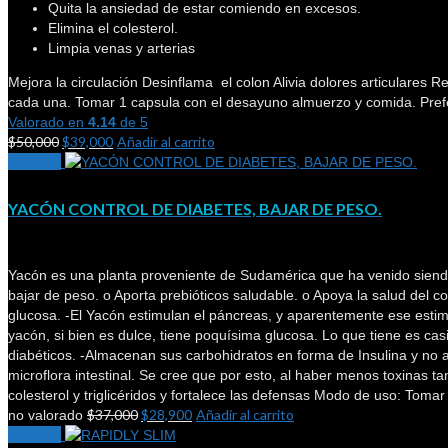
Quita la ansiedad de estar comiendo en excesos.
Elimina el colesterol.
Limpia venas y arterias
Mejora la circulación Desinflama el colon Alivia dolores articula
cada una. Tomar 1 capsula con el desayuno almuerzo y comida. Prefe
Valorado en
4.14
de 5
$
50,000
$
39,000
Añadir al carrito
¡Oferta!
YACÓN CONTROL DE DIABETES, BAJAR DE PESO.
Yacón es una planta proveniente de Sudamérica que ha venido siendo
bajar de peso. o Aporta prebióticos saludable. o Apoya la salud del co
glucosa. -El Yacón estimulan el páncreas, y aparentemente ese estimu
yacón, si bien es dulce, tiene poquísima glucosa. Lo que tiene es cas
diabéticos. -Almacenan sus carbohidratos en forma de Insulina y no al
microflora intestinal. Se cree que por esto, al haber menos toxinas t
colesterol y triglicéridos y fortalece las defensas Modo de uso: Tomar
$
37,000
$
28,900
Añadir al carrito
no valorado
¡Oferta!