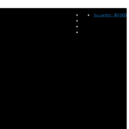
Su carrito
-
$
0,000